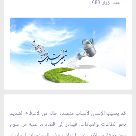
عدد الزوار: 689
قد يصيب الإنسان لأسباب متعددة حالة من الاندفاع الشديد
نحو الطاعات والعبادات، فيبادر إلى قضاء ما عليه من صوم
ومن صلاة ويواظب على القيام ببعض المستحبات العبادية،