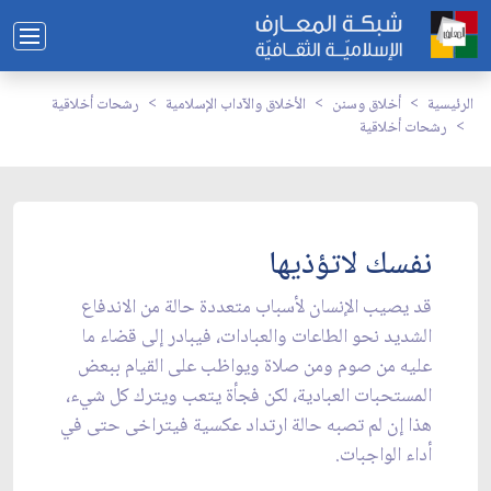
الرئيسية
أخلاق وسنن
الأخلاق والآداب الإسلامية
رشحات أخلاقية
رشحات أخلاقية
نفسك لاتؤذيها
قد يصيب الإنسان لأسباب متعددة حالة من الاندفاع
الشديد نحو الطاعات والعبادات، فيبادر إلى قضاء ما
عليه من صوم ومن صلاة ويواظب على القيام ببعض
المستحبات العبادية، لكن فجأة يتعب ويترك كل شيء،
هذا إن لم تصبه حالة ارتداد عكسية فيتراخى حتى في
أداء الواجبات.