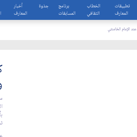
تطبيقات
الخطاب
برنامج
جذوة
أخبار
المعارف
الثقافي
المسابقات
المعارف
ا
ند الإمام الخامنئي
ك
و
ال
بأ
ثم
عدد