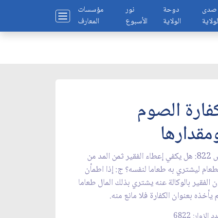
صدى
دوحة
نور
مؤسسات
لولاية
الولاية
الأسبوع
المعارف
فارة الصوم
مقدارها
س 822: هل يكفي إعطاء الفقير ثمن المد من
طعام ليشتري به طعاما لنفسه؟ ج: إذا اطمأن
ن الفقير بالوكالة عنه يشتري بذلك المال طعاما
 يأخذه بعنوان الكفارة فلا مانع منه.
 الزوار: 6822