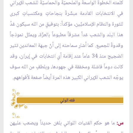
كلمته الخطوةَ الواسعةَ والملحميّةَ والحماسيّةَ للشعب الإيراني
في الانتخابات القادمة مبشّرةً بنجاحاتٍ ومكتسباتٍ كبرى
للثورة والنظام الإسلاميَّين، مؤكداً: بتوفيقٍ من الله سيكون غدُ
هذا البلد والشعب غداً مشرقاً مطبوعاً بالعزّة، ويمثّل نموذجاً
وقدوةً للجميع. كما أشار سماحته إلى أنّ جبهة المعاندين تثير
الضجيج منذ 34 عاماً عند إقامة أي انتخابات في إيران، وقد
كانت دوماً فاشلة ومخفقة في جهودها، وبلطفٍ من الله سوف
يوجّه الشعب الإيراني الكبير هذه المرة أيضاً صفعة لأفواههم.
فقه الولي
س:
ما هو حكم الفتيات اللواتي بلغن حديثاً ويصعب عليهن