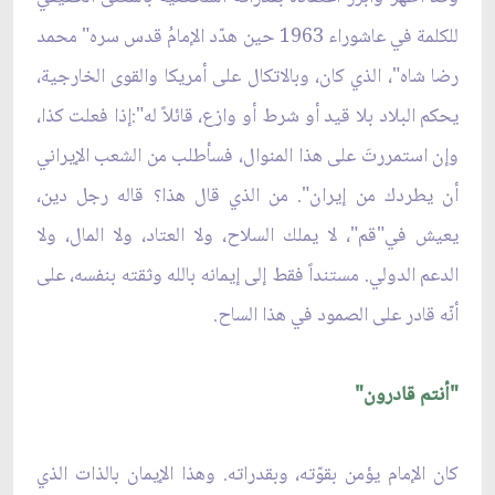
للكلمة في عاشوراء 1963 حين هدّد الإمامُ قدس سره" محمد
رضا شاه"، الذي كان، وبالاتكال على أمريكا والقوى الخارجية،
يحكم البلاد بلا قيد أو شرط أو وازع، قائلاً له":إذا فعلت كذا،
وإن استمررتَ على هذا المنوال، فسأطلب من الشعب الإيراني
أن يطردك من إيران". من الذي قال هذا؟ قاله رجل دين،
يعيش في"قم"، لا يملك السلاح، ولا العتاد، ولا المال، ولا
الدعم الدولي. مستنداً فقط إلى إيمانه بالله وثقته بنفسه، على
أنّه قادر على الصمود في هذا الساح.
"أنتم قادرون"
كان الإمام يؤمن بقوّته، وبقدراته. وهذا الإيمان بالذات الذي