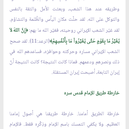
وطريقه عند هذا الشعب، وبعثت الأمل والثقة بالنفس
والتوكل على الله. لقد حلّت مكان اليأس والظُلمة والتشاؤم.
لقد غيّر الشعب الإيراني روحيته، فغيّر الله ما بهم:
إِنَّ اللهَ لاَ
﴿
يُغَيِّرُ مَا بِقَوْمٍ حَتَّى يُغَيِّرُواْ مَا بِأَنْفُسِهِمْ
(الرعد:11). لقد صحح
﴾
الشعب الإيراني مساره وحركته وحوافزه، فساعدهم الله في
ذلك ونصرهم ودعمهم. فماذا كانت النتيجة؟ كانت النتيجة أنّ
إيران التابعة، أصبحت إيران المستقلة.
خارطة طريق الإمام قدس سره
خارطة الطريق أمامنا. خارطة طريقنا هي أصول إمامنا
العظيم. ولا يكفي التمسك باسم الإمام وذِكْرِه فقط. فالإمام