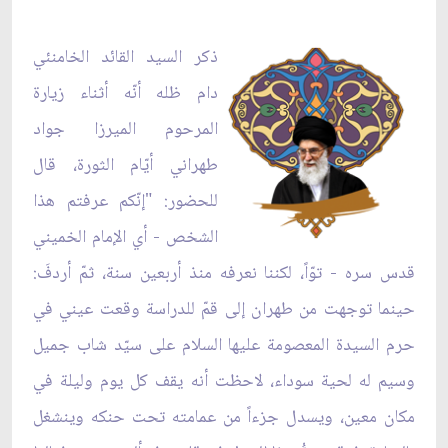
ذكر السيد القائد الخامنئي
دام ظله أنّه أثناء زيارة
المرحوم الميرزا جواد
طهراني أيّام الثورة، قال
للحضور: "إنّكم عرفتم هذا
الشخص - أي الإمام الخميني
قدس سره - توّاً، لكننا نعرفه منذ أربعين سنة، ثمّ أردفَ:
حينما توجهت من طهران إلى قمّ للدراسة وقعت عيني في
حرم السيدة المعصومة عليها السلام على سيّد شاب جميل
وسيم له لحية سوداء، لاحظت أنه يقف كل يوم وليلة في
مكان معين، ويسدل جزءاً من عمامته تحت حنكه وينشغل