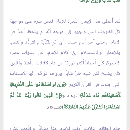
قلبٌ شابّ وروحٌ توّاقة
لقد أعطى هذا الإيمان القُدرة للإمام قدس سره على مواجهة
كلّ الظروف التي واجهها إلى درجة أنّه لم يلحظ أحدٌ في
الإمام، وحتى آخر أيام حياته، أيّ أثرٍ للكآبة والتردُّد والتعب
والإهمال والاستسلام. إنّ كلام الإمام، في سنوات عمره
الأخيرة، كان أحياناً أكثر ثوريّة من عام 1963، وأشدّ وأقوى.
كان يشيخ لكن قلبه ظلّ شاباً، وروحه توّاقة. إنّها الاستقامة
التي جاءت في القرآن الكريم:
وَإن لو اسْتَقَامُوا عَلَى الطَّرِيقَةِ
﴿
لَأَسْقَيْنَاهُم مَّاء غَدَقًا
، و
إِنَّ الَّذِينَ قَالُوا رَبُّنَا اللهُ ثُمَّ
﴿
﴾
(الجنّ:16)
اسْتَقَامُوا تَتَنَزَّلُ عَلَيْهِمُ الْمَلَائِكَةُ
.
﴾
(فصّلت:30)
هذه العقائد الثلاث، أبقت الإمام حيّاً وشابّاً، وخلّدت فكره