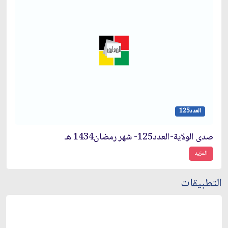
العدد125
صدى الولاية-العدد125- شهر رمضان1434 هـ
المزيد
التطبيقات