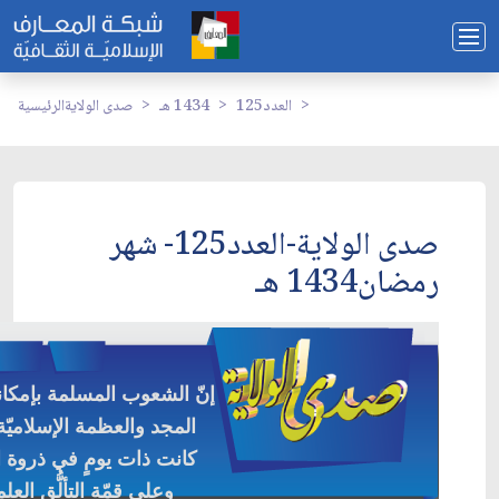
العدد125
1434 هـ
صدى الولاية
الرئيسية
صدى الولاية-العدد125- شهر
رمضان1434 هـ
إنّ الشعوب المسلمة بإمكانه
المجد والعظمة الإسلاميّة
كانت ذات يومٍ في ذروة ا
وعلى قمّة التألُّق العل