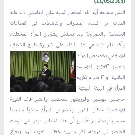
(11/05/2013)
التقى سماحة آية الله العظمى السيد علي الخامنئي دام ظله
المئات من النساء المميزات والناشطات في القطاعات
الجامعية والحوزوية وما يختصّ بشؤون المرأة المختلفة.
وأكد دام ظله في هذا اللقاء على ضرور
ة طرح الخطاب
الإسلامي بخصوص المرأة،
واعتبر "تعزيز المؤسسة
العائلية" و "احترام تكريم
المرأة في البيئة البيتيّة"
حاجتين مهمتين وفوريتين للمجتمع. واعتبر قائد الثورة
الإسلامية خطاب الغرب بخصوص المرأة خطاباً سياسياً
محسوباً بدقة، مردفاً: مع أن هذا الخطاب يبدو في الوقت
الحاضر في ذروته، لكن مسيرة خطاب الغرب فيما يتعلّق