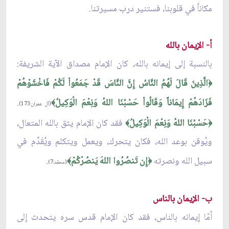
مكاناً في قلوبنا، فستنير درب مسيرتنا.
أ- الإيمان بالله
بالنسبة إلى إيمانه بالله، كان الإمام مصداق الآية الشريفة:
الَّذِينَ قَالَ لَهُمُ النَّاسُ إِنَّ النَّاسَ قَدْ جَمَعُواْ لَكُمْ فَاخْشَوْهُمْ
﴿
فَزَادَهُمْ إِيمَاناً وَقَالُواْ حَسْبُنَا اللهُ وَنِعْمَ الْوَكِيلُ
.
﴾
(آل عمران:173)
حَسْبُنَا اللهُ وَنِعْمَ الْوَكِيلُ
فقد كان الإمام يثق بالله المتعال،
﴾
﴿
ويُوقن بوعد الله، فكان يتحرك، ويعمل ويتكلم ويُقَدِّم في
سبيل الله ونصرته
إِن تَنصُرُوا اللهَ يَنصُرْكُمْ
.
﴾
﴿
(محمّد:7)
ب- الإيمان بالناس
أمّا إيمانه بالناس، فقد كان الإمام قدس سره يتحدث إلى