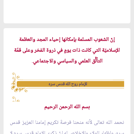
إنّ الشعوب المسلمة بإمكانها إحياء المجد والعظمة
الإسلاميّة التي كانت ذات يومٍ في ذروة الفخر وعلى قمّة
التألُّق العلمي والسياسي والاجتماعي
.
الإمام روح الله قدس سره
بسم الله الرحمن الرحيم
نحمد الله تعالى لأنه منحنا فرصةَ تكريم إمامنا العزيز قدس
سره، وإظهار الولاء والإخلاص له.إنّ ذكرى الإمام قدس سره لا