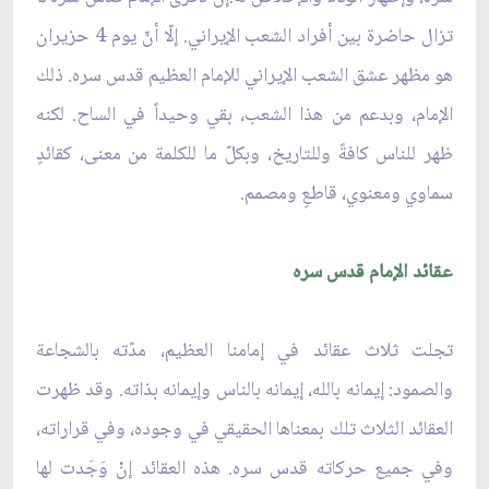
تزال حاضرة بين أفراد الشعب الإيراني. إلّا أنّ يوم 4 حزيران
هو مظهر عشق الشعب الإيراني للإمام العظيم قدس سره. ذلك
الإمام، وبدعم من هذا الشعب، بقي وحيداً في الساح. لكنه
ظهر للناس كافةً وللتاريخ، وبكلّ ما للكلمة من معنى، كقائدٍ
سماوي ومعنوي، قاطعٍ ومصمم.
عقائد الإمام قدس سره
تجلت ثلاث عقائد في إمامنا العظيم، مدّته بالشجاعة
والصمود: إيمانه بالله، إيمانه بالناس وإيمانه بذاته. وقد ظهرت
العقائد الثلاث تلك بمعناها الحقيقي في وجوده، وفي قراراته،
وفي جميع حركاته قدس سره. هذه العقائد إنْ وَجَدت لها