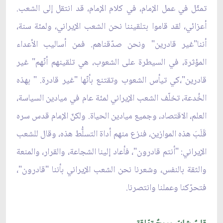
تمثّل في عمل الإمام، في كلام الإمام، قد انتقل إلى الشعب.
أعزائي، لقد قاموا بتلقيننا نحن الشعب الإيراني، ولمئة سنة،
أننا"غير قادرين" ونحن صدّقناهم. فمن أساليب الأعداء
المؤثرة، في السيطرة على الشعوب، هي تلقينهم أنّهم" غير
قادرين"،كي تيأس الشعوب وتقتنع بأنّها "غير قادرة. " بهذه
الخُدعة، تخلّف الشعب الإيراني لمئة عام في ميادين السياسة،
العلم، الاقتصاد، وجميع ميادين الحياة. ولكنّ الإمام قدس سره
قَلَبَ هذه الموازين، فنزع منهم أداة التسلُّط هذه، وقال للشعب
الإيراني: "أنتم قادرون"، فأعاد إلينا الشجاعة، والقرار، والمنعة
والثقة بالنفس، وشعرنا نحن الشعب الإيراني بأننا "قادرون"،
فتحرّكنا وعملنا وانتصرنا.