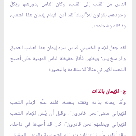
الناس من القلب إلى القلب، وكان الناس بدورهم، وبكلّ
وجودهم، يقولون له:"لبيك"لقد آمن الإمام بإيمان هذا الشعب،
وذكائه وشجاعته.
لقد جعل الإمام الخميني قدس سره إيمان هذا العشب العميق
والراسخ يبرز ويظهر، فأثارَ حفيظة الناس الدينية حتّى أصبح
الشعب الإيراني مِثالاً للاستقامة والبصيرة.
ج- الإيمان بالذات
وأمّا إيمانه بذاته وثقته بنفسه، فلقد علّم الإمام الشعب
الإيراني معنى"نحن قادرون". وقبل أن يُلقن الإمام الشعب
الإيراني ويعلمهم"نحن قادرون"، كان قد أحياها في داخله،
وقد أظهر وأبرز اعتقاده بقدراته الشخصية بالمعنى الحقيقي