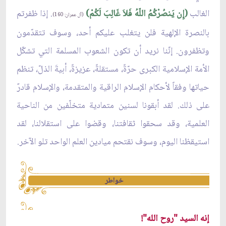
الغالب
(إِن يَنصُرْكُمُ اللّهُ فَلاَ غَالِبَ لَكُمْ)
. إذا ظفرتم
(آل عمران: 160)
بالنصرة الإلهية فلن يتغلب عليكم أحد، وسوف تتقدّمون
وتظفرون. إنّنا نريد أن تكون الشعوب المسلمة التي تشكّل
الأمة الإسلامية الكبرى حرّةً، مستقلةً، عزيزةً، أبيةَ الذلّ، تنظم
حياتها وفقاً لأحكام الإسلام الراقية والمتقدمة، والإسلام قادرٌ
على ذلك. لقد أبقونا لسنين متمادية متخلّفين من الناحية
العلمية، وقد سحقوا ثقافتنا، وقضوا على استقلالنا، لقد
استيقظنا اليوم، وسوف نقتحم ميادين العلم الواحد تلو الآخر.
خواطر
إنه السيد "روح الله"!