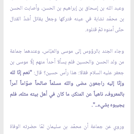
وعبد الله بن إسحاق بن إبراهيم بن الحسن، وأصابت الحسن
بن محمّد نشابة في عينه فتركها وجعل يقاتل أشدّ القتال
حتّى أمنوه ثمّ قتلوه.
وجاء الجند بالرؤوس إلى موسى والعبّاس، وعندهما جماعة
من ولد الحسن والحسين فلم يسألا أحداً منهم إلّا موسى بن
جعفر عليه السلام فقالا: هذا رأس حسين؟ قال:
"نعم إنّا لله
وإنّا إليه راجعون مضى والله مسلماً صالحاً صوّاماً آمراً
بالمعروف، ناهياً عن المنكر، ما كان في أهل بيته مثله، فلم
يجيبوه بشيء..".
وروي عن جماعة أن محمّد بن سليمان لمّا حضرته الوفاة