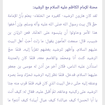
محنة الإمام الكاظم عليه السلام مع الرشيد:
لقد كان هارون الرشيد- كغيره من الخلفاء- يعلم بأنّ الإمامة
حقّ لآل بيت رسول الله صلى الله عليه وآله وسلم، وإن أخفوا
هذا الأمر وحاولوا أن يلبسوه على العامّة، فعن الريّان بن
شبيب، قال: سمعت المأمون يقول: ما زلت أحبّ أهل البيت
عليهم السلام، وأظهر للرشيد بغضهم تقرّباً إليه، فلمّا حجّ
الرشيد كنت أنا ومحمّد والقاسم معه، فلمّا كان بالمدينة
استأذن عليه الناس، فكان آخر من أذن له موسى بن جعفر
عليهما السلام، فدخل، فلمّا نظر إليه الرشيد تحرّك ومدّ بصره
وعنقه إليه حتّى دخل البيت الذي كان فيه، فلمّا قرب منه جثا
الرشيد على ركبتيه وعانقه، ثمّ أقبل عليه، فقال له: كيف أنت
يا أبا الحسن؟ كيف عيالك؟ كيف عيال أبيك؟ كيف أنتم؟ ما