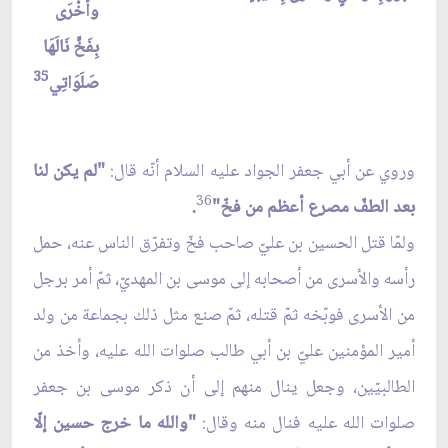
وأُخْرَى
بِفَخٍّ نَالَهَا
35
صَلَوَاتِي
وروي عن أبي جعفر الجواد عليه السلام أنّه قال:
"لم يكن لنا
36
بعد الطفّ مصرع أعظم من فخّ"
.
ولمّا قتل الحسين بن عليّ صاحب فخّ وتفرّق الناس عنه، حمل
رأسه والأسرى من أصحابه إلى موسى بن المهديّ، ثمّ أمر برجل
من الأسرى فوبّخه ثمّ قتله، ثمّ صنع مثل ذلك بجماعة من ولد
أمير المؤمنين عليّ بن أبي طالب صلوات الله عليه، وأخذ من
الطالبيّين، وجعل ينال منهم إلى أن ذكر موسى بن جعفر
صلوات الله عليه فنال منه وقال:
"والله ما خرج حسين إلّا