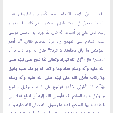
وقد استغلّ الإمام الكاظم هذه الأجواء والظروف، فبدأ
بالمطالبة بحقّ آل البيت عليهم السلام، والذي كانت فدك ترمز
إليه، فعن عليّ بن أسباط أنّه قال: لمّا ورد أبو الحسن موسى
عليه السلام على المهديّ رآه يردّ المظالم فقال:
"يا أمير
المؤمنين ما بال مظلمتنا لا ترد؟"
فقال له: وما ذاك يا أبا
الحسن؟ قال:
"إنّ الله تبارك وتعالى لمّا فتح على نبيّه صلى
الله عليه وآله وسلم فدك وما والاها، لم يوجف عليه بخيل
ولا ركاب فأنزل الله على نبيّه صلى الله عليه وآله وسلم
وَآتِ ذَا الْقُرْبَى حَقَّه
فراجع في ذلك جبرئيل وراجع
﴾
﴿
جبرئيل عليه السلام ربّه فأوحى الله إليه أن ادفع فدك إلى
فاطمة عليها السلام، فدعاها رسول الله صلى الله عليه وآله