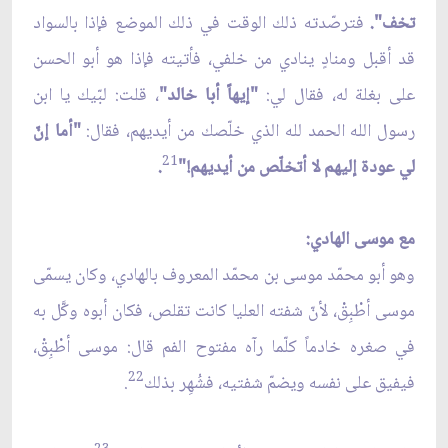
تخف".
فترصّدته ذلك الوقت في ذلك الموضع فإذا بالسواد
قد أقبل ومنادٍ ينادي من خلفي، فأتيته فإذا هو أبو الحسن
على بغلة له، فقال لي:
"إيهاً أبا خالد"
، قلت: لبّيك يا ابن
رسول الله الحمد لله الذي خلّصك من أيديهم، فقال:
"أما إنّ
21
لي عودة إليهم لا أتخلّص من أيديهم!"
.
مع موسى الهادي:
وهو أبو محمّد موسى بن محمّد المعروف بالهادي، وكان يسمّى
موسى أطْبِقْ، لأنّ شفته العليا كانت تقلص، فكان أبوه وكَّل به
في صغره خادماً كلّما رآه مفتوح الفم قال: موسى أطْبِقْ،
22
فيفيق على نفسه ويضمّ شفتيه، فشُهِر بذلك
.