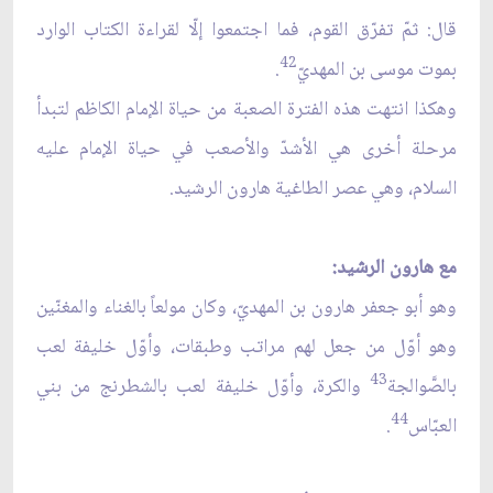
قال: ثمّ تفرّق القوم، فما اجتمعوا إلّا لقراءة الكتاب الوارد
42
بموت موسى بن المهديّ
.
وهكذا انتهت هذه الفترة الصعبة من حياة الإمام الكاظم لتبدأ
مرحلة أخرى هي الأشدّ والأصعب في حياة الإمام عليه
السلام، وهي عصر الطاغية هارون الرشيد.
مع هارون الرشيد:
وهو أبو جعفر هارون بن المهديّ، وكان مولعاً بالغناء والمغنّين
وهو أوّل من جعل لهم مراتب وطبقات، وأوّل خليفة لعب
43
بالصَّوالجة
والكرة، وأوّل خليفة لعب بالشطرنج من بني
44
العبّاس
.