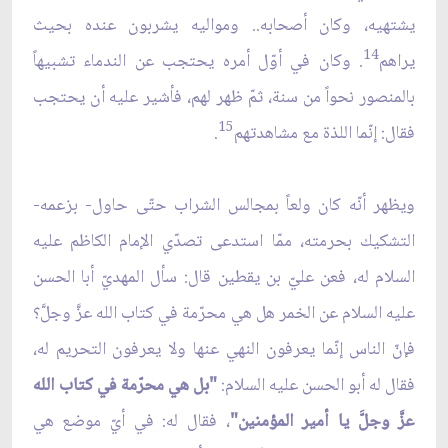
يشتهيه، وكان أصحابه.. ومواليه يشربون عنده بحيث
14
يراهم
. وكان في أوّل أمره يحتجب عن الندماء تشبيهاً
بالمنصور نحواً من سنة، ثمّ ظهر لهم، فأشير عليه أن يحتجب
15
فقال: إنّما اللذة مع مشاهدتهم
.
ويظهر أنّه كان ولعاً بمجالس الشراب حتّى حاول- بزعمه-
التشكيك بحرمته، ممّا استدعى تصدّي الإمام الكاظم عليه
السلام له، فعن عليّ بن يقطين قال: سأل المهديّ أبا الحسن
عليه السلام عن الخمر هل هي محرّمة في كتاب الله عزَّ وجلَّ؟
فإنّ الناس إنّما يعرفون النهي عنها ولا يعرفون التحريم له،
فقال له أبو الحسن عليه السلام:
"بل هي محرّمة في كتاب الله
عزَّ وجلَّ يا أمير المؤمنين"
، فقال له: في أيّ موضع هي