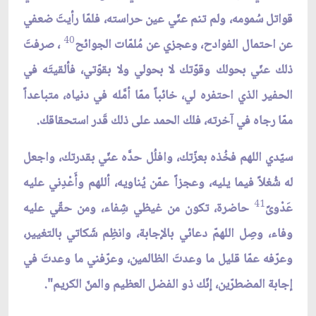
قواتل سُمومه، ولم تنم عنّي عين حراسته، فلمّا رأيتَ ضعفي
40
عن احتمال الفوادح، وعجزي عن مُلمّات الجوائح
، صرفتَ
ذلك عنّي بحولك وقوّتك لا بحولي ولا بقوّتي، فألقيتَه في
الحفير الذي احتفره لي، خائباً ممّا أمَّله في دنياه، متباعداً
ممّا رجاه في آخرته، فلك الحمد على ذلك قَدر استحقاقك.
سيّدي اللهم فخُذه بعزّتك، وافلُل حدَّه عنّي بقدرتك، واجعل
له شُغلاً فيما يليه، وعجزاً عمّن يُناويه، أللهم وأَعْدِني عليه
41
عَدْوىً
حاضرة، تكون من غيظي شِفاء، ومن حقّي عليه
وفاء، وصِل اللهمّ دعائي بالإجابة، وانظِم شَكاتي بالتغيير،
وعرّفه عمّا قليل ما وعدتَ الظالمين، وعرّفني ما وعدتَ في
إجابة المضطرّين، إنّك ذو الفضل العظيم والمنّ الكريم".