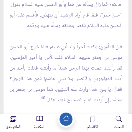
حالكم؟ فما زال يسأله عن هذا وأبو الحسن عليه السلام يقول:
"خيرٌ خير"، فلمّا قام أراد الرشيد أن ينهض، فأقسم عليه أبو
الحسن عليه السلام فقعد، وعانقه وسلَّم عليه وودَّعه.
قال المأمون: وكنت أجرأ ولد أبي عليه، فلمّا خرج أبو الحسن
موسى بن جعفر عليهما السلام قلت لأبي: يا أمير المؤمنين،
لقد رأيتك عملت بهذا الرجل شيئاً ما رأيتك فعلت بأحد من
أبناء المهاجرين والأنصار ولا ببني هاشم! فمن هذا الرجل؟
فقال: يا بنيّ، هذا وارث علم النبيّين، هذا موسى بن جعفر بن
48
محمّد، إن أردت العلم الصحيح فعند هذا...
وفي رواية أخرى أنّه قال له: هذا إمام الناس وحجّة الله على
البحث
الأقسام
المكتبة
الملتيمديا
خلقه وخليفته على عباده، فقلت: يا أمير المؤمنين أوليست