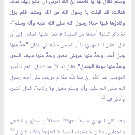
وسلم فقال لها: يا فاطمة إنّ الله أمرني أن أدفع إليك فدك،
فقالت: قد قبلت يا رسول الله من الله ومنك. فلم يزل
وكلاؤها فيها حياة رسول الله صلى الله عليه وآله وسلم"
-
ثمّ ذكر كيفيّة أخذها من السيّدة فاطمة عليها السلام إلى أن
قال- فقال له المهديّ: يا أبا الحسن حدَّها لي، فقال:
"حدٌّ منها
جبل أحد، وحدٌّ منها عريش مصر، وحدٌّ منها سيف البحر،
وحدٌّ منها دومة الجندل"
، فقال له: كلّ هذا؟ قال: "نعم يا أمير
المؤمنين هذا كلّه، إنّ هذا كلّه ممّا لم يوجف على أهله رسول
الله صلى الله عليه وآله وسلم بخيل ولا ركاب"، فقال: كثير،
12
وأنظر فيه
.
وقد كان المهديّ خليعاً متهتّكاً منشغلاً بالسماع والملاهي
13
والجواري، وكان لا يشرب النبيذ لا تحرّجاً ولكنّه كان ل