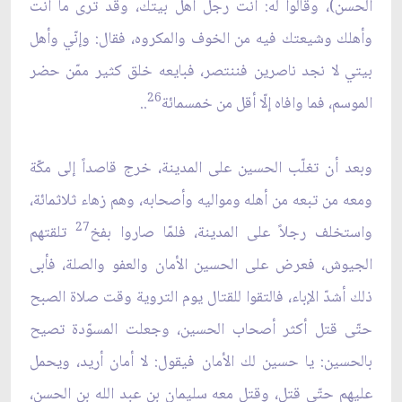
الحسن)، وقالوا له: أنت رجل أهل بيتك، وقد ترى ما أنت
وأهلك وشيعتك فيه من الخوف والمكروه، فقال: وإنّي وأهل
بيتي لا نجد ناصرين فننتصر، فبايعه خلق كثير ممّن حضر
26
الموسم، فما وافاه إلّا أقل من خمسمائة
..
وبعد أن تغلّب الحسين على المدينة، خرج قاصداً إلى مكّة
ومعه من تبعه من أهله ومواليه وأصحابه، وهم زهاء ثلاثمائة،
27
واستخلف رجلاً على المدينة، فلمّا صاروا بفخ
تلقتهم
الجيوش، فعرض على الحسين الأمان والعفو والصلة، فأبى
ذلك أشدّ الإباء، فالتقوا للقتال يوم التروية وقت صلاة الصبح
حتّى قتل أكثر أصحاب الحسين، وجعلت المسوّدة تصيح
بالحسين: يا حسين لك الأمان فيقول: لا أمان أريد، ويحمل
عليهم حتّى قتل، وقتل معه سليمان بن عبد الله بن الحسن،