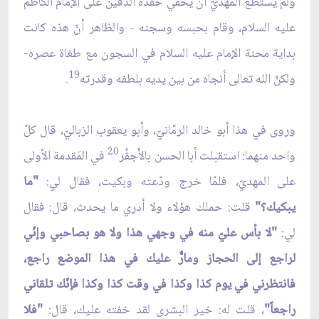
ولم يستطع المهديّ أن يخفي حقده الدفين على الإمام الكاظم
عليه السلام، وقام بحبسه وسجنه - والظاهر أنّ هذه كانت
بداية محنة الإمام عليه السلام في السجون مع طغاة عصره-
19
ولكنّ الله تعالى أنجاه من بين يديه بلطفه وقدرته
.
وروى في هذا أبو خالد الرمّانيّ، وأبو يعقوب الزباليّ، قال كلّ
20
واحد منهما: استقبلت أبا الحسن بالأَجفُر
في المَقدمة الأولى
على المهديّ، فلمّا خرج ودّعته وبكيت، فقال لي:
"ما
يبكيك؟"
قلت: حملك هؤلاء ولا أدري ما يحدث، قال: فقال
لي:
"لا بأس عليّ منه في وجهي هذا ولا هو بصاحبي وإنّي
لراجع إلى الحجاز ومارٌّ عليك في هذا الموضع راجع،
فانتظرني في يوم كذا وكذا في وقت كذا وكذا فإنّك تلقاني
راجعاً"
، قلت له: خير البشرى لقد خفته عليك، قال:
"فلا