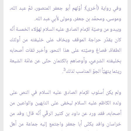
وفي رواية (أخرى): أوّلهم أبو جعفر المنصور، ثمّ عبد الله،
وموسى، ومحمّد بن جعفر، ومولى لأبي عبد الله.
ويبدو من وصيّة الإمام الصادق عليه السلام لهؤلاء الخمسة أنّه
كان يقدّر حراجة الموقف ويخاف على خليفته من أولئك
الطغاة، فصاغ وصيّته على هذا النحو، وأخبر ثقات أصحابه
بخليفته الشرعيّ، وأوصاهم بالكتمان حتّى عن عامّة الشيعة
3
ريثما يتهيّأ الجوّ المناسب لذلك
.
ولم يكن أسلوب الإمام الصادق عليه السلام في النص على
ولده الكاظم عليه السلام ليخفى على النابهين والواعين من
أصحابه، فقد ورد عن داود بن كثير الرقّي أنّه قال: وفد من
خراسان وافد يكنّى أبا جعفر واجتمع إليه جماعة من أهل