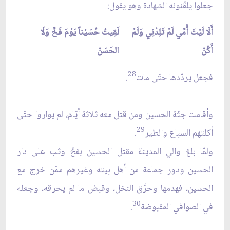
جعلوا يلقّنونه الشهادة وهو يقول:
أَلَا لَيْتَ أُمِّي لَمْ تَلِدْنِي وَلَمْ
لَقِيتُ حُسَيْناً يَوْمَ فَخٍّ وَلَا
أَكُنْ
الحَسَنْ
28
فجعل يردّدها حتّى مات
.
وأقامت جثّة الحسين ومن قتل معه ثلاثة أيّام، لم يواروا حتّى
29
أكلتهم السباع والطير
.
ولمّا بلغ والي المدينة مقتل الحسين بفخّ وثب على دار
الحسين ودور جماعة من أهل بيته وغيرهم ممّن خرج مع
الحسين، فهدمها وحرَّق النخل، وقبض ما لم يحرقه، وجعله
30
في الصوافي المقبوضة
.