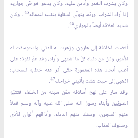
وكان يشرب الخمر وأدمن عليه، وكان يدعو خواصّ جواريه
45
إذا أراد الشراب، وربّما يتولّى السقاية بنفسه لندمائه
، وكان
46
شديد العلاقة أيضاً بالجواري
.
أفضت الخلافة إلى هارون، وزهرت له الدني، واستوسقت له
الأمور، ونال من دنياه كلّ ما اشتهى وأراد، وقد عمّ نفوذه على
أغلب أنحاء هذه المعمورة حتّى أثر عنه خطابه للسحاب:
47
اذهبي إلى حيث شئت يأتيني خراجك
.
وقد سار على نهج أسلافه ممّن سبقه من الخلفاء فتتبّع
العلويّين وأبناء رسول الله صلى الله عليه وآله وسلم فملأ
منهم السجون، وسفك منهم الدماء، وأذاقهم ألوان الأذى
وصنوف العذاب.