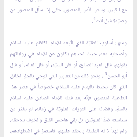
مع الكبير، وستر الأمر بالمنصور، حتّى إذا سأل المنصور من
4
وصيّه؟ قيل أنت
.
ومنها: أسلوب التقيّة الذي اتّبعه الإمام الكاظم عليه السلام
وأصحابه معه، حيث نجدهم يكنّون عن الإمام في رواياتهم
بقولهم، قال العبد الصالح، أو قال السيّد، أو قال العالم، أو قال
5
أبو الحسن
، ونحو ذلك من التعابير التي توحي بالجوّ الخانق
الذي كان يحيط بالإمام عليه السلام، خصوصاً في عصر هذا
الطاغية المنصور، فإنّه بعد قتله للإمام الصادق عليه السلام
بالسمّ، وقضائه على الثورات العلويّة في زمانه، لم يغيّر من
سياسته ضدّ العلويّين، بل بقي هاجس القلق والخوف يلاحقه،
ولم تهدأ ذاته المليئة بالحقد عليهم، فاستمرّ في اضطهادهم،