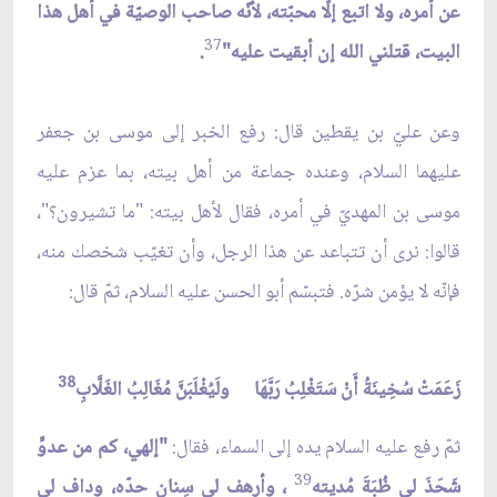
عن أمره، ولا اتبع إلّا محبّته، لأنّه صاحب الوصيّة في أهل هذا
37
البيت، قتلني الله إن أبقيت عليه"
.
وعن عليّ بن يقطين قال: رفع الخبر إلى موسى بن جعفر
عليهما السلام، وعنده جماعة من أهل بيته، بما عزم عليه
موسى بن المهديّ في أمره، فقال لأهل بيته: "ما تشيرون؟"،
قالوا: نرى أن تتباعد عن هذا الرجل، وأن تغيّب شخصك منه،
فإنّه لا يؤمن شرّه. فتبسّم أبو الحسن عليه السلام، ثمّ قال:
38
زَعَمَتْ سُخِينَةُ أَنْ سَتَغْلِبُ رَبَّهَا
ولَيُغْلَبَنَّ مُغَالِبُ الغَلَّابِ
ثمّ رفع عليه السلام يده إلى السماء، فقال:
"إلهي، كم من عدوٍّ
39
شَحَذَ لي ظُبَةَ مُديته
، وأرهف لي سِنان حدّه، وداف لي