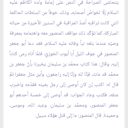
يتحاشى الصراحة في النص على إمامة ولده الكاظم عليه
السلام إلّا لخواصّ أصحابه، وذلك خوفاً من السلطات الحاكمة
التي كانت تراقبه أشدّ المراقبة في السنين الأخيرة من حياته
المباركة، كما تؤكّد ذلك مواقف المنصور معه واهتمامه بمعرفة
وصيّه عندما بلغه نبأ وفاته عليه السلام، فقد دعا أبو جعفر
المنصور في جوف الليل أبا أيوب الخوزيّ، فلمّا أتاه رمى كتاباً
إليه، وقال: هذا كتاب محمّد بن سليمان يخبرنا بأنّ جعفر بن
محمّد قد مات، فإنّا لله وإنّا إليه راجعون، وأين مثل جعفر! ثمّ
قال له: اكتب إن كان أوصى إلى رجل بعينه فقدّمه واضرب
عنقه، فكتب وعاد الجواب: قد أوصى إلى خمسة أحدهم أبو
جعفر المنصور، ومحمّد بن سليمان، وعبد الله، وموسى،
وحميدة. قال المنصور: ما إلى قتل هؤلاء سبيل.