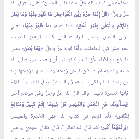
محرّمة في كتاب الله جلَّ اسمه يا أبا الحسن؟ فقال: "قول الله
عزَّ وجلَّ:
قُلْ إِنَّمَا حَرَّمَ رَبِّيَ الْفَوَاحِشَ مَا ظَهَرَ مِنْهَا وَمَا بَطَنَ
﴿
وَالإِثْمَ وَالْبَغْيَ بِغَيْرِ الْحَق
فأمّا قوله:
مَا ظَهَرَ مِنْهَا
يعني
﴾
﴿
﴾
الزنى المعلن ونصب الرايات التي كانت ترفعها الفواجر
للفواحش في الجاهليّة، وأمّا قوله عزَّ وجلَّ:
وَمَا بَطَنَ
يعني
﴾
﴿
ما نكح من الآباء، لأنّ الناس كانوا قبل أن يبعث النبيّ صلى الله
عليه وآله وسلم إذا كان للرجل زوجة ومات عنها تزوّجها ابنه
من بعده إذا لم تكن أمّه، فحرَّم الله عزَّ وجلَّ ذلك، وأمّا الإثمّ
فإنّها الخمرة بعينه، وقد قال الله عزَّ وجلَّ وفي موضع آخر:
يَسْأَلُونَكَ عَنِ الْخَمْرِ وَالْمَيْسِرِ قُلْ فِيهِمَا إِثْمٌ كَبِيرٌ وَمَنَافِعُ
﴿
لِلنَّاس
فأمّا الإثمّ في كتاب الله فهي الخمرة والميسر،
﴾
وَإِثْمُهُمَآ أَكْبَر
كما قال الله تعالى"، قال: فقال المهديّ: يا عليّ
﴾
﴿
بن يقطين هذه والله فتوى هاشميّة، قال: قلت له: صدقت