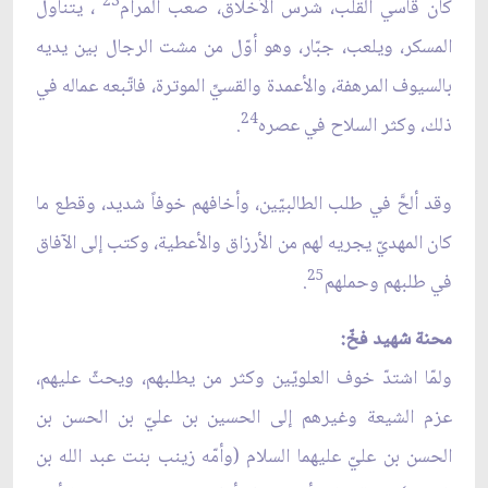
23
كان قاسي القلب، شرس الأخلاق، صعب المرام
، يتناول
المسكر، ويلعب، جبّار، وهو أوّل من مشت الرجال بين يديه
بالسيوف المرهفة، والأعمدة والقسيِّ الموترة، فاتّبعه عماله في
24
ذلك، وكثر السلاح في عصره
.
وقد ألحَّ في طلب الطالبيّين، وأخافهم خوفاً شديد، وقطع ما
كان المهديّ يجريه لهم من الأرزاق والأعطية، وكتب إلى الآفاق
25
في طلبهم وحملهم
.
محنة شهيد فخّ:
ولمّا اشتدّ خوف العلويّين وكثر من يطلبهم، ويحثّ عليهم،
عزم الشيعة وغيرهم إلى الحسين بن عليّ بن الحسن بن
الحسن بن عليّ عليهما السلام (وأمّه زينب بنت عبد الله بن