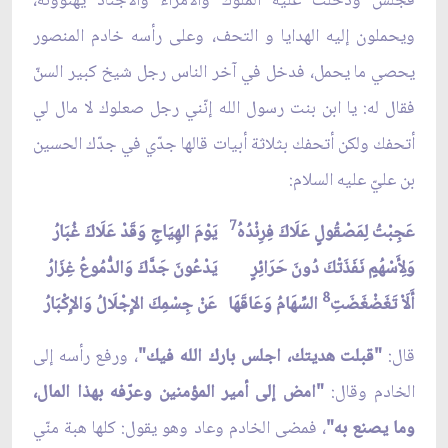
فجلس ودخلت عليه الملوك والأمراء والأجناد يهنّؤونه،
ويحملون إليه الهدايا و التحف، وعلى رأسه خادم المنصور
يحصي ما يحمل، فدخل في آخر الناس رجل شيخ كبير السنّ
فقال له: يا ابن بنت رسول الله إنّني رجل صعلوك لا مال لي
أتحفك ولكن أتحفك بثلاثة أبيات قالها جدّي في جدّك الحسين
بن عليّ عليه السلام:
7
عَجِبْتُ لِمَصْقُولٍ عَلَاكَ فِرِنْدُهُ
يَوْمَ الهِيَاجِ وَقَدْ عَلَاكَ غُبَارُ
وَلِأَسْهُمٍ نَفَذَتْكَ دُونَ حَرَائِرٍ
يَدْعُونَ جَدَّكَ وَالدُّمُوعُ غِزَارُ
8
أَلَاْ تَغَضْغَضَتِ
السِّهَامُ وَعَاقَهَا
عَنْ جِسْمِكَ الإِجْلَالُ وَالإِكْبَارُ
قال:
"قبلت هديتك، اجلس بارك الله فيك"
، ورفع رأسه إلى
الخادم وقال:
"امض إلى أمير المؤمنين وعرّفه بهذا المال،
وما يصنع به"
، فمضى الخادم وعاد وهو يقول: كلها هبة منّي