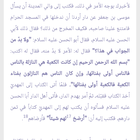
لأخبرك بوجه الأمر في ذلك، فكتب إلى والي المدينة أن يسأل
موسى بن جعفر عن دار أردنا أن ندخلها في المسجد الحرام
فامتنع علينا صاحبه، فكيف المخرج من ذلك؟ فقال ذلك لأبي
الحسن عليه السلام، فقال أبو الحسن عليه السلام:
"ولا بدّ من
الجواب في هذا؟"
فقال له: الأمر لا بدّ منه، فقال له اكتب:
"بسم الله الرحمن الرحيم إن كانت الكعبة هي النازلة بالناس
فالناس أولى بفنائها، وإن كان الناس هم النازلون بفناء
الكعبة فالكعبة أولى بفنائها"
، فلمّا أتى الكتاب إلى المهديّ
أخذ الكتاب فقبّله، ثمّ أمر بهدم الدار، فأتى أهل الدار أبا الحسن
عليه السلام فسألوه أن يكتب لهم إلى المهديّ كتاباً في ثمن
18
17
دارهم، فكتب إليه أن:
"أرضخ
لهم شيئاً"
فأرضاهم
.