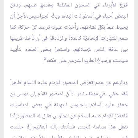
فزجّ الأبرياء في السجون المظلمة وهدمها عليهم، ودفن
البعض أحياء في أسطوانات البناء، وبثَّ الجواسيس، لأجل أن
يحيط علماً بكلّ نشاطهم، وأخذت عيونه ترصد كلّ حركة، كما
سمح للتيّارات الإلحاديّة كالغلاة والزنادقة في أن تأخذ طريقها
بين عامّة الناس لإضلالهم، واستغلّ بعض العلماء لتأييد
6
سياسته وإسباغ الطابع الشرعيّ على حكمه
.
وبالرغم من عدم تعرّض المنصور للإمام عليه السلام ظاهراً
فقد حكي- في موقف نادر- : أنّ المنصور تقدّم إلى موسى بن
جعفر عليه السلام بالجلوس للتهنئة في بعض المناسبات
فاعتذز الإمام عليه السلام عن الجلوس فقال له المنصور: إنّما
نفعل هذا سياسة للجند، فسألتك بالله العظيم إلّا جلست