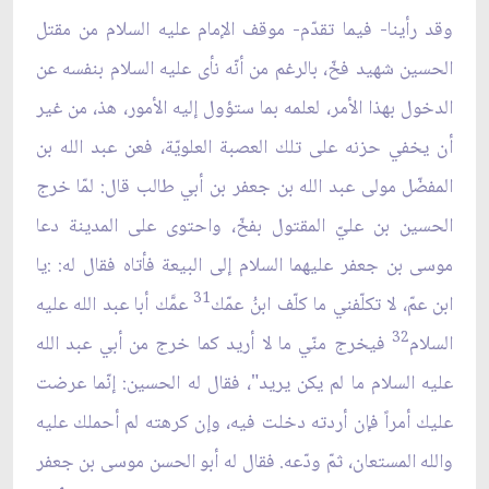
وقد رأينا- فيما تقدّم- موقف الإمام عليه السلام من مقتل
الحسين شهيد فخّ، بالرغم من أنّه نأى عليه السلام بنفسه عن
الدخول بهذا الأمر، لعلمه بما ستؤول إليه الأمور، هذ، من غير
أن يخفي حزنه على تلك العصبة العلويّة، فعن عبد الله بن
المفضّل مولى عبد الله بن جعفر بن أبي طالب قال: لمّا خرج
الحسين بن عليّ المقتول بفخّ، واحتوى على المدينة دعا
موسى بن جعفر عليهما السلام إلى البيعة فأتاه فقال له: :يا
31
ابن عمّ، لا تكلّفني ما كلّف ابنُ عمّك
عمَّك أبا عبد الله عليه
32
السلام
فيخرج منّي ما لا أريد كما خرج من أبي عبد الله
عليه السلام ما لم يكن يريد"، فقال له الحسين: إنّما عرضت
عليك أمراً فإن أردته دخلت فيه، وإن كرهته لم أحملك عليه
والله المستعان، ثمّ ودّعه. فقال له أبو الحسن موسى بن جعفر