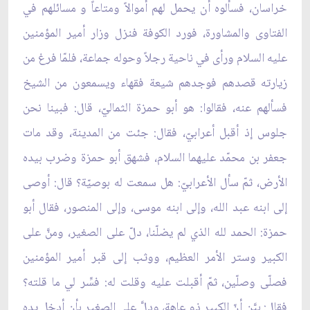
خراسان، فسألوه أن يحمل لهم أموالاً ومتاعاً و مسائلهم في
الفتاوى والمشاورة، فورد الكوفة فنزل وزار أمير المؤمنين
عليه السلام ورأى في ناحية رجلاً وحوله جماعة، فلمّا فرغ من
زيارته قصدهم فوجدهم شيعة فقهاء ويسمعون من الشيخ
فسألهم عنه، فقالوا: هو أبو حمزة الثماليّ، قال: فبينا نحن
جلوس إذ أقبل أعرابيّ، فقال: جئت من المدينة، وقد مات
جعفر بن محمّد عليهما السلام، فشهق أبو حمزة وضرب بيده
الأرض، ثمّ سأل الأعرابيّ: هل سمعت له بوصيّة؟ قال: أوصى
إلى ابنه عبد الله، وإلى ابنه موسى، وإلى المنصور، فقال أبو
حمزة: الحمد لله الذي لم يضلّنا، دلّ على الصغير، ومنَّ على
الكبير وستر الأمر العظيم، ووثب إلى قبر أمير المؤمنين
فصلّى وصلّين، ثمّ أقبلت عليه وقلت له: فسِّر لي ما قلته؟
فقال: بيَّن أنّ الكبير ذو عاهة، ودلَّ على الصغير بأن أدخل يده