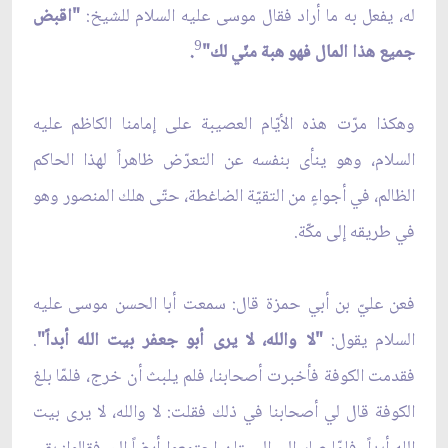
له، يفعل به ما أراد فقال موسى عليه السلام للشيخ:
"اقبض
9
جميع هذا المال فهو هبة منّي لك"
.
وهكذا مرّت هذه الأيّام العصيبة على إمامنا الكاظم عليه
السلام، وهو ينأى بنفسه عن التعرّض ظاهراً لهذا الحاكم
الظالم، في أجواءٍ من التقيّة الضاغطة، حتّى هلك المنصور وهو
في طريقه إلى مكّة.
فعن عليّ بن أبي حمزة قال: سمعت أبا الحسن موسى عليه
السلام يقول:
"لا والله، لا يرى أبو جعفر بيت الله أبداً"
.
فقدمت الكوفة فأخبرت أصحابنا، فلم يلبث أن خرج، فلمّا بلغ
الكوفة قال لي أصحابنا في ذلك فقلت: لا والله، لا يرى بيت