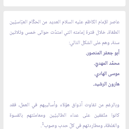
عاصر الإمام الكاظم عليه السلام العديد من الحكّام العبّاسيّين
الطغاة، خلال فترة إمامته التي امتدّت حوالى خمس وثلاثين
سنة، وهم على الشكل التالي:
أبو جعفر المنصور.
محمّد المهديّ.
موسى الهادي.
هارون الرشيد.
وبالرغم من تفاوت أذواق هؤلاء وأساليبهم في العمل، فقد
كانوا متّفقين على عداء الطالبيّين ومعاملتهم بالقسوة
1
والغلظة، ومطاردتهم في كلّ حدب وصوب
.