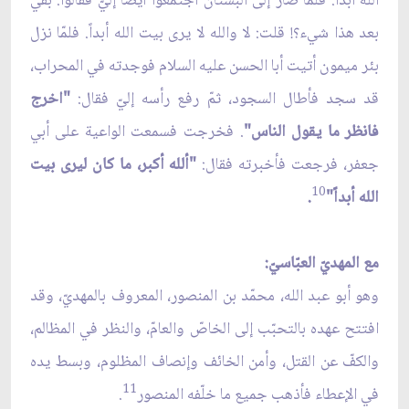
الله أبداً. فلمّا صار إلى البستان اجتمعوا أيضاً إليّ فقالوا: بقي
بعد هذا شيء؟! قلت: لا والله لا يرى بيت الله أبداً. فلمّا نزل
بئر ميمون أتيت أبا الحسن عليه السلام فوجدته في المحراب،
قد سجد فأطال السجود، ثمّ رفع رأسه إليّ فقال:
"اخرج
فانظر ما يقول الناس"
. فخرجت فسمعت الواعية على أبي
جعفر، فرجعت فأخبرته فقال:
"ألله أكبر، ما كان ليرى بيت
10
الله أبداً"
.
مع المهديّ العبّاسيّ:
وهو أبو عبد الله، محمّد بن المنصور، المعروف بالمهديّ، وقد
افتتح عهده بالتحبّب إلى الخاصّ والعامّ، والنظر في المظالم،
والكفّ عن القتل، وأمن الخائف وإنصاف المظلوم، وبسط يده
11
في الإعطاء فأذهب جميع ما خلّفه المنصور
.