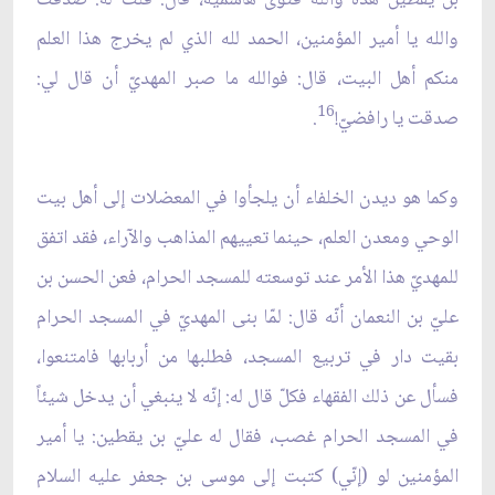
والله يا أمير المؤمنين، الحمد لله الذي لم يخرج هذا العلم
منكم أهل البيت، قال: فوالله ما صبر المهديّ أن قال لي:
16
صدقت يا رافضيّ!
.
وكما هو ديدن الخلفاء أن يلجأوا في المعضلات إلى أهل بيت
الوحي ومعدن العلم، حينما تعييهم المذاهب والآراء، فقد اتفق
للمهديّ هذا الأمر عند توسعته للمسجد الحرام، فعن الحسن بن
عليّ بن النعمان أنّه قال: لمّا بنى المهديّ في المسجد الحرام
بقيت دار في تربيع المسجد، فطلبها من أربابها فامتنعوا،
فسأل عن ذلك الفقهاء فكلّ قال له: إنّه لا ينبغي أن يدخل شيئاً
في المسجد الحرام غصب، فقال له عليّ بن يقطين: يا أمير
المؤمنين لو (إنّي) كتبت إلى موسى بن جعفر عليه السلام