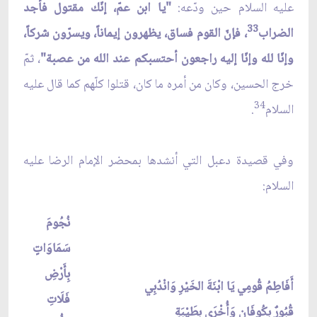
عليه السلام حين ودّعه:
"يا ابن عمّ، إنّك مقتول فأجد
33
الضراب
، فإنّ القوم فساق، يظهرون إيماناً، ويسرّون شركاً،
وإنّا لله وإنّا إليه راجعون أحتسبكم عند الله من عصبة"
، ثمّ
خرج الحسين، وكان من أمره ما كان، قتلوا كلّهم كما قال عليه
34
السلام
.
وفي قصيدة دعبل التي أنشدها بمحضر الإمام الرضا عليه
السلام:
نُجُومَ
سَمَاوَاتٍ
بِأَرْضِ
أَفَاطِمُ قُومِي يَا ابْنَةَ الخَيْرِ وَانْدُبِي
فَلَاتِ
قُبُورٌ بِكُوفَانٍ وَأُخْرَى بِطَيْبَةٍ