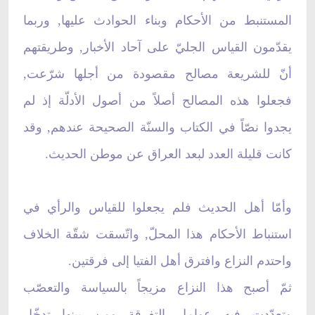
المستنبط من الأحكام وبناء الحوادث عليها, وربما
يقدّمون القياس الجليّ على آحاد الأخبار, وطريقتهم
أنّ للشريعة مصالح مقصودة من أجلها شرّعت,
فجعلوا هذه المصالح أصلاً من أصول الأدلّة إذ لم
يجدوا نصّاً في الكتاب والسنّة الصحيحة عندهم, وقد
كانت قليلة العدد لبعد العراق عن موطن الحديث.
وأمّا أهل الحديث فلم يجعلوا للقياس والرأي في
استنباط الأحكام هذا المحلّ, واتّسقت شقّة الخلاف
واحتدم النزاع وافترق أهل الفتيا إلى فرقتين.
ثمّ أصبح هذا النزاع مزيجاً بالسياسة والتعصّب
وتعدّدت فيه عوامل التفرقة ومن بينها تدخّل