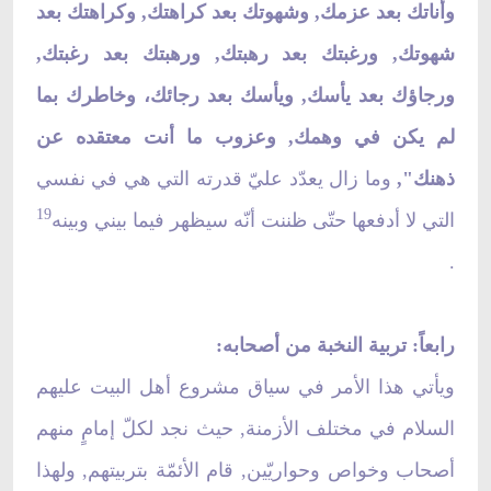
وأناتك بعد عزمك, وشهوتك بعد كراهتك, وكراهتك بعد
شهوتك, ورغبتك بعد رهبتك, ورهبتك بعد رغبتك,
ورجاؤك بعد يأسك, ويأسك بعد رجائك، وخاطرك بما
لم يكن في وهمك, وعزوب ما أنت معتقده عن
ذهنك",
وما زال يعدّد عليّ قدرته التي هي في نفسي
19
التي لا أدفعها حتّى ظننت أنّه سيظهر فيما بيني وبينه
.
رابعاً: تربية النخبة من أصحابه:
ويأتي هذا الأمر في سياق مشروع أهل البيت عليهم
السلام في مختلف الأزمنة, حيث نجد لكلّ إمامٍ منهم
أصحاب وخواص وحواريّين, قام الأئمّة بتربيتهم, ولهذا