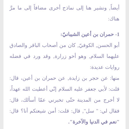
أيضاً, ونشير هنا إلى نماذج أخرى مضافاً إلى ما مرَّ
هناك:
1- حمران بن أعين الشيبانيّ:
أبو الحسن, الكوفيّ, كان من أصحاب الباقر والصادق
عليهما السلام, وهو أخو زرارة, وقد ورد في فضله
روايات عديدة:
منها: عن حجر بن زايدة, عن حمران بن أعين، قال:
قلت: لأبي جعفر عليه السلام إنّي أعطيت الله عهداً،
لا أخرج من المدينة حتّى تخبرني عمّا أسألك، قال:
فقال لي: " سل", قال: قلت: أمن شيعتكم أنا؟ قال:
"نعم في الدنيا والآخرة".