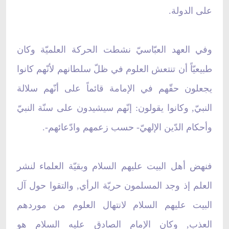
على الدولة.
وفي العهد العبّاسيّ نشطت الحركة العلميّة وكان
طبيعيّاً أن تنتعش العلوم في ظلّ سلطانهم لأنّهم كانوا
يجعلون حقّهم في الإمامة قائماً على أنّهم سلالة
النبيّ, وكانوا يقولون: إنّهم سيشيدون على سنّة النبيّ
وأحكام الدّين الإلهيّ- حسب زعمهم وادّعائهم-.
فنهض أهل البيت عليهم السلام وبقيّة العلماء لنشر
العلم إذ وجد المسلمون حريّة الرأي, والتقوا حول آل
البيت عليهم السلام لانتهال العلوم من موردهم
العذب, وكان الإمام الصادق عليه السلام هو