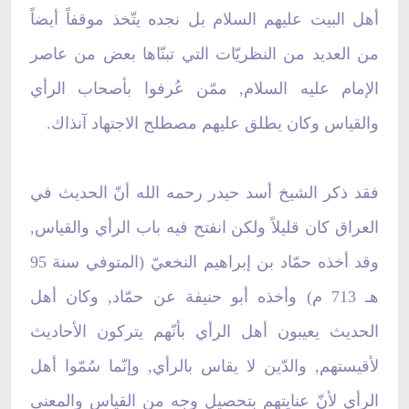
أهل البيت عليهم السلام بل نجده يتّخذ موقفاً أيضاً
من العديد من النظريّات التي تبنّاها بعض من عاصر
الإمام عليه السلام, ممّن عُرفوا بأصحاب الرأي
والقياس وكان يطلق عليهم مصطلح الاجتهاد آنذاك.
فقد ذكر الشيخ أسد حيدر رحمه الله أنّ الحديث في
العراق كان قليلاً ولكن انفتح فيه باب الرأي والقياس,
وقد أخذه حمّاد بن إبراهيم النخعيّ (المتوفي سنة 95
هـ 713 م) وأخذه أبو حنيفة عن حمّاد, وكان أهل
الحديث يعيبون أهل الرأي بأنّهم يتركون الأحاديث
لأقيستهم, والدّين لا يقاس بالرأي, وإنّما سُمّوا أهل
الرأي لأنّ عنايتهم بتحصيل وجه من القياس والمعنى