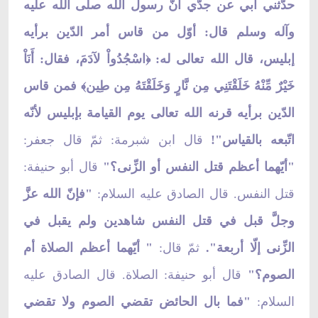
حدّثني أبي عن جدّي أنّ رسول الله صلى الله عليه
وآله وسلم قال: أوّل من قاس أمر الدّين برأيه
إبليس، قال الله تعالى له:
اسْجُدُواْ لآدَمَ، فقال: أَنَاْ
﴿
خَيْرٌ مِّنْهُ خَلَقْتَنِي مِن نَّارٍ وَخَلَقْتَهُ مِن طِين
فمن قاس
﴾
الدّين برأيه قرنه الله تعالى يوم القيامة بإبليس لأنّه
اتّبعه بالقياس"!
قال ابن شبرمة: ثمّ قال جعفر:
"أيّهما أعظم قتل النفس أو الزِّنى؟"
قال أبو حنيفة:
قتل النفس. قال الصادق عليه السلام:
"فإنّ الله عزَّ
وجلَّ قبل في قتل النفس شاهدين ولم يقبل في
الزِّنى إلّا أربعة".
ثمّ قال:
" أيّهما أعظم الصلاة أم
الصوم؟"
قال أبو حنيفة: الصلاة. قال الصادق عليه
السلام:
"فما بال الحائض تقضي الصوم ولا تقضي