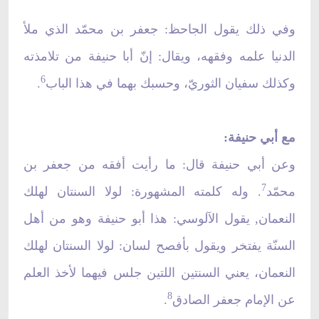
وفي ذلك يقول الجاحظ: جعفر بن محمّد الذي ملأ
الدنيا علمه وفقهه، ويقال: إنّ أبا حنيفة من تلامذته
6
وكذلك سفيان الثوريّ، وحسبك بهما في هذا الباب
.
مع أبي حنيفة:
وعن أبي حنيفة قال: ما رأيت أفقه من جعفر بن
7
محمّد
. وله كلمته المشهورة: لولا السنتان لهلك
النعمان, يقول الآلوسي: هذا أبو حنيفة وهو من أهل
السنّة يفتخر ويقول بأفصح لسان: لولا السنتان لهلك
النعمان، يعني السنتين اللتين جلس فيهما لأخذ العلم
8
عن الإمام جعفر الصادق
.