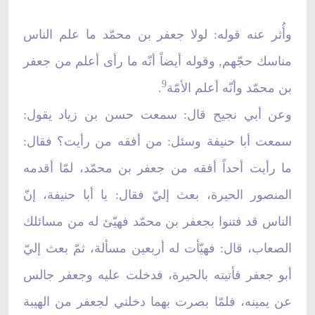
وأُثر عنه قوله: لولا جعفر بن محمّد ما علم الناس
مناسك حجّهم, وقوله أيضاً أنّه ما رأى أعلم من جعفر
9
بن محمّد وأنّه أعلم الأمّة
.
وعن أبي نجيح قال: سمعت حسن بن زياد يقول:
سمعت أبا حنيفة وسئل: من أفقه من رأيت؟ فقال:
ما رأيت أحداً أفقه من جعفر بن محمّد، لمّا أقدمه
المنصور الحيرة، بعث إليّ فقال: يا أبا حنيفة، إنّ
الناس قد فتنوا بجعفر بن محمّد فهيّئ له من مسائلك
الصعاب، قال: فهيّأت له أربعين مسألة، ثمّ بعث إليّ
أبو جعفر فأتيته بالحيرة، فدخلت عليه وجعفر جالس
عن يمينه، فلمّا بصرت بهما دخلني لجعفر من الهيبة