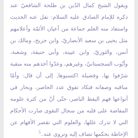
ويقول الشيخ كمال الدّين بن طلحة الشافعيّ عند
ذكره للإمام الصادق عليه السلام: نقل عنه الحديث
واستفاد منه العلم جماعة من أعيان الأئمّة وأعلامهم
مثل يحيى بن سعيد الأنصاريّ، وابن جريح، ومالك بن
أنس، والثوريّ، وابن عيينة، وأبي حنيفة، وشعبة،
وأيّوب السجستانيّ، وغيرهم، وعدّوا أخذهم منه منقبة
شرّفوا بها، وفضيلة اكتسبوها, إلى أن قال: وأمّا
مناقبه وصفاته فتكاد تفوق عدد الحاصر، ويحار في
أنواعها فهم اليقظ الباصر، حتّى أنّ من كثرة علومه
المفاضة على قلبه من سجال التقوى صارت الأحكام
التي لا تدرك عللها، والعلوم التي تقصر الأفهام عن
5
الإحاطة بحكمها تضاف إليه وتروى عنه..