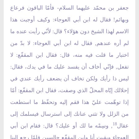
جعفر بن محمّد عليهما السلام- فأمّا الباقون فرعاع
وبهائم! فقال له ابن أبي العوجاء: وكيف أوجبت هذا
الاسم لهذا الشيخ دون هؤلاء؟ قال: لأنّي رأيت عنده ما
لم أره عندهم, فقال له ابن أبي العوجاء: لا بدّ من
اختبار ما قلت فيه منه، قال: فقال ابن المقفّع: لا
تفعل, فإنّي أخاف أن يفسد عليك ما في يدك، فقال:
ليس ذا رأيك ولكن تخاف أن يضعف رأيك عندي في
إحلالك إيّاه المحلّ الذي وصفت، فقال ابن المقفّع: أمّا
إذا توهّمت عليّ هذا فقم إليه وتحفّظ ما استطعت
من الزلل ولا تثني عنانك إلى استرسال فيسلمك إلى
18
عقال
, وسِمْه ما لك أو عليك؟ قال: فقام ابن أبي
العوجاء وبقيت أنا وابن المقفّع جالسين فلمّا رجع إلينا