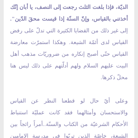
الديّة، فإذا بلغت الثلث رجعت إلى النصف، يا أبان إنّك
أخذتني بالقياس، وإنّ السنّة إذا قيست محقَ الدّين".
إلى غير ذلك من القضايا الكثيرة التي تدلّ على رفض
القياس لدى أئمّة الشيعة. وهكذا استمرّت معارضة
القياس حتّى أصبح إنكاره من ضروريّات مذهب أهل
البيت عليهم السلام ولهم أدلّتهم على ذلك ليس هنا
محلّ ذكرها.
وعلى أيّ حال لو قطعنا النظر عن القياس
والاستحسان وأمثالهما فقد كانت عمليّة استنباط
الأحكام الشرعيّة من الكتاب والسنّة..أمراً رائجاً بين
الشيعة، خاصّة الذين تربّوا في مدرسة الإمامين