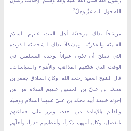
رسول الله صلى الله عليه وآله وسلم, وحديث رسول
2
الله قول الله عزَّ وجلَّ
.
مرسّخاً بذلك مرجعيّة أهل البيت عليهم السلام
العلميّة والفكريّة, ومشكّلاً بذلك الشخصيّة الفريدة
التي تصلح أن تكون عنواناً لوحدة المسلمين في
الوقت الذي شتّتتهم المذاهب والأهواء والسياسات..
قال الشيخ المفيد رحمه الله: وكان الصادق جعفر بن
محمّد بن عليّ بن الحسين عليهم السلام من بين
إخوته خليفة أبيه محمّد بن عليّ عليهما السلام ووصيّه
والقائم بالإمامة من بعده، وبرز على جماعتهم
بالفضل، وكان أنبههم ذكراً، وأعظمهم قدراً، وأجلّهم