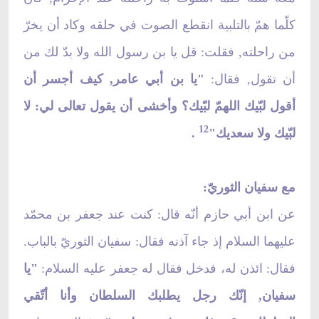
كلّما همّ بالتلبية انقطع الصوت في حلقه وكاد أن يخرّ
من راحلته, فقلت: قل يا بن رسول الله ولا بدّ لك من
أن تقول, فقال:
"يا بن أبي عامر, كيف أجسر أن
أقول لبّيك اللهمّ لبّيك؟ وأخشى أن يقول تعالى لي: لا
12
لبّيك ولا سعديك"
.
مع سفيان الثوريّ:
عن ابن أبي حازم أنّه قال: كنت عند جعفر بن محمّد
عليهما السلام إذ جاء آذنه فقال: سفيان الثوريّ بالباب.
فقال: ائذن له، فدخل فقال له جعفر عليه السلام:
"يا
سفيان, إنّك رجل يطلبك السلطان وأنا أتّقي