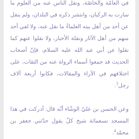
في العامّة والخاصّة، ونقل الناس عنه من العلوم ما
سارت به الركبان، وانتشر ذكره في البلدان، ولم ينقل
عن أحد من أهل بيته العلماءُ ما نقل عنه، ولا لقي أحد
منهم من أهل الآثار ونقلة الأخبار، ولا نقلوا عنهم كما
نقلوا عن أبي عبد الله عليه السلام، فإنّ أصحاب
الحديث قد جمعوا أسماء الرواة عنه من الثقات، على
اختلافهم في الآراء والمقالات، فكانوا أربعة آلاف
3
رجل
.
وعن الحسن بن عليّ الوشّاء أنّه قال: أدركت في هذا
المسجد تسعمائة شيخ كلّ يقول حدّثني جعفر بن
4
محمّد
.