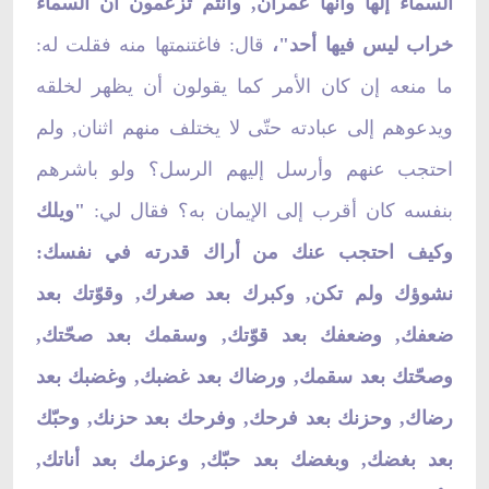
السماء إلهاً وأنّها عمران, وأنتم تزعمون أنّ السماء
خراب ليس فيها أحد"،
قال: فاغتنمتها منه فقلت له:
ما منعه إن كان الأمر كما يقولون أن يظهر لخلقه
ويدعوهم إلى عبادته حتّى لا يختلف منهم اثنان, ولم
احتجب عنهم وأرسل إليهم الرسل؟ ولو باشرهم
بنفسه كان أقرب إلى الإيمان به؟ فقال لي:
"ويلك
وكيف احتجب عنك من أراك قدرته في نفسك:
نشوؤك ولم تكن, وكبرك بعد صغرك, وقوّتك بعد
ضعفك, وضعفك بعد قوّتك, وسقمك بعد صحّتك,
وصحّتك بعد سقمك, ورضاك بعد غضبك, وغضبك بعد
رضاك, وحزنك بعد فرحك, وفرحك بعد حزنك, وحبّك
بعد بغضك, وبغضك بعد حبّك, وعزمك بعد أناتك,