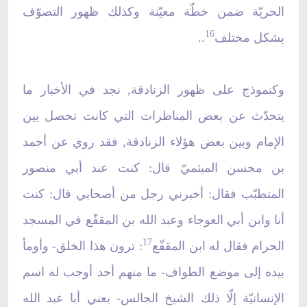
الحريّة ضمن خطّة معيّنة وكذلك ظهور التصوّف
16
بشكل مختلف
..
وكنموذج على ظهور الزنادقة, نجد في الأخبار ما
يتحدّث عن بعض المناظرات التي كانت تحصل بين
الإمام وبين بعض هؤلاء الزنادقة, فقد روي عن أحمد
بن محسن الميثميّ قال: كنت عند أبي منصور
المتطبّب فقال: أخبرني رجل من أصحابي قال: كنت
أنا وابن أبي العوجاء وعبد الله بن المقفّع في المسجد
17
الحرام فقال له ابن المقفّع
: ترون هذا الخلق- وأومأ
بيده إلى موضع الطواف- ما منهم أحد أوجب له اسم
الإنسانيّة إلّا ذلك الشيخ الجالس- يعني أبا عبد الله