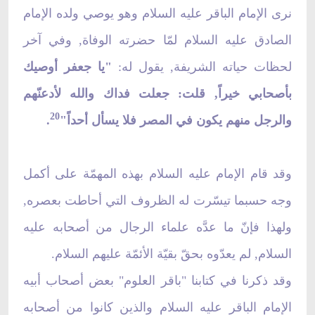
نرى الإمام الباقر عليه السلام وهو يوصي ولده الإمام
الصادق عليه السلام لمّا حضرته الوفاة, وفي آخر
لحظات حياته الشريفة, يقول له:
"يا جعفر أوصيك
بأصحابي خيراً, قلت: جعلت فداك والله لأدعنّهم
20
والرجل منهم يكون في المصر فلا يسأل أحداً"
.
وقد قام الإمام عليه السلام بهذه المهمّة على أكمل
وجه حسبما تيسّرت له الظروف التي أحاطت بعصره,
ولهذا فإنّ ما عدَّه علماء الرجال من أصحابه عليه
السلام, لم يعدّوه بحقّ بقيّة الأئمّة عليهم السلام.
وقد ذكرنا في كتابنا "باقر العلوم" بعض أصحاب أبيه
الإمام الباقر عليه السلام والذين كانوا من أصحابه