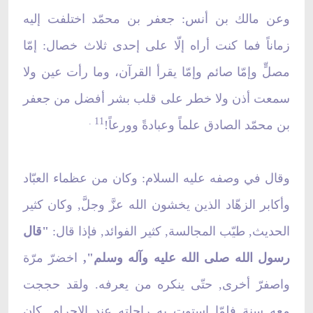
وعن مالك بن أنس: جعفر بن محمّد اختلفت إليه
زماناً فما كنت أراه إلّا على إحدى ثلاث خصال: إمّا
مصلٍّ وإمّا صائم وإمّا يقرأ القرآن، وما رأت عين ولا
سمعت أذن ولا خطر على قلب بشر أفضل من جعفر
.
11
بن محمّد الصادق علماً وعبادةً وورعاً!
وقال في وصفه
عليه السلام: وكان من عظماء العبّاد
وأكابر الزهّاد الذين يخشون الله عزَّ وجلَّ, وكان كثير
الحديث, طيّب المجالسة, كثير الفوائد, فإذا قال:
"قال
رسول الله صلى الله عليه وآله وسلم",
اخضرّ مرّة
واصفرّ أخرى, حتّى ينكره من يعرفه. ولقد حججت
معه سنة فلمّا استوت به راحلته عند الإحرام, كان