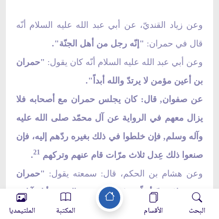
وعن زياد القنديّ، عن أبي عبد الله عليه السلام أنّه
قال في حمران:
"إنّه رجل من أهل الجنّة".
وعن أبي عبد الله عليه السلام أنّه كان يقول:
"حمران
بن أعين مؤمن لا يرتدّ والله أبداً".
عن صفوان, قال: كان يجلس حمران مع أصحابه فلا
يزال معهم في الرواية عن آل محمّد صلى الله عليه
وآله وسلم, فإن خلطوا في ذلك بغيره ردّهم إليه، فإن
21
صنعوا ذلك عِدل ثلاث مرّات قام عنهم وتركهم
.
وعن هشام بن الحكم، قال: سمعته يقول:
"حمران
مؤمن لا يرتدّ أبداً"، ثمّ قال: "نِعم الشفيع أنا وآبائي
البحث
الأقسام
المكتبة
الملتيمديا
لحمران بن أعين يوم القيامة، نأخذ بيده ولا نزايله