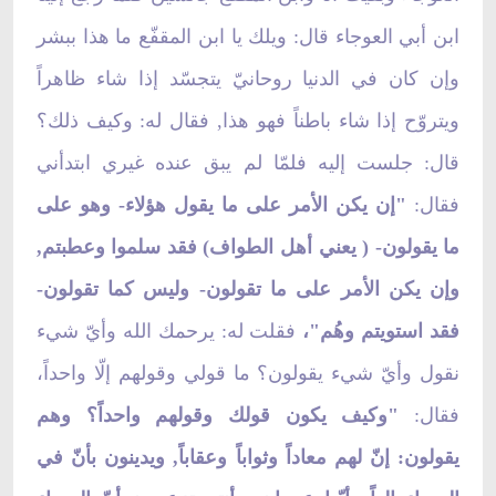
ابن أبي العوجاء قال: ويلك يا ابن المقفّع ما هذا ببشر
وإن كان في الدنيا روحانيّ يتجسّد إذا شاء ظاهراً
ويتروّح إذا شاء باطناً فهو هذا, فقال له: وكيف ذلك؟
قال: جلست إليه فلمّا لم يبق عنده غيري ابتدأني
فقال:
"إن يكن الأمر على ما يقول هؤلاء- وهو على
ما يقولون- ( يعني أهل الطواف) فقد سلموا وعطبتم,
وإن يكن الأمر على ما تقولون- وليس كما تقولون-
فقد استويتم وهُم"،
فقلت له: يرحمك الله وأيّ شيء
نقول وأيّ شيء يقولون؟ ما قولي وقولهم إلّا واحداً،
فقال:
"وكيف يكون قولك وقولهم واحداً؟ وهم
يقولون: إنّ لهم معاداً وثواباً وعقاباً, ويدينون بأنّ في