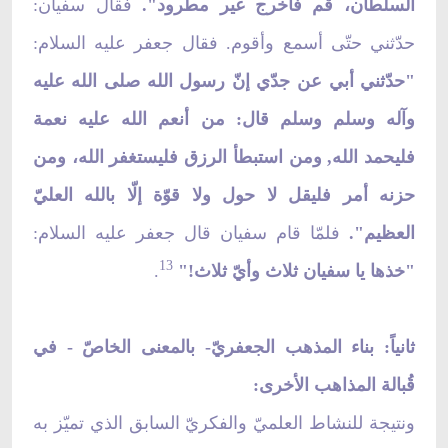
السلطان، قم فاخرج غير مطرود".
فقال سفيان:
حدّثني حتّى أسمع وأقوم. فقال جعفر عليه السلام:
"حدّثني أبي عن جدّي إنّ رسول الله صلى الله عليه
وآله وسلم وسلم قال: من أنعم الله عليه نعمة
فليحمد الله, ومن استبطأ الرزق فليستغفر الله، ومن
حزنه أمر فليقل لا حول ولا قوّة إلّا بالله العليّ
العظيم".
فلمّا قام سفيان قال جعفر عليه السلام:
13
"خذها يا سفيان ثلاث وأيّ ثلاث!"
.
ثانياً: بناء المذهب الجعفريّ- بالمعنى الخاصّ - في
قُبالة المذاهب الأخرى:
ونتيجة للنشاط العلميّ والفكريّ السابق الذي تميّز به