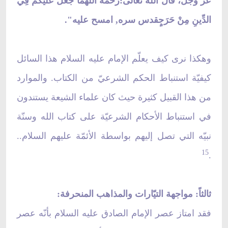
عزَّ وجلَّ، قال الله تعالى:رحمه اللهمَا جَعَلَ عَلَيْكُمْ فِي
الدِّينِ مِنْ حَرَجٍقدس سره, امسح عليه".
وهكذا نرى كيف يعلّم الإمام عليه السلام هذا السائل
كيفيّة استنباط الحكم الشرعيّ من الكتاب. والموارد
من هذا القبيل كثيرة حيث كان علماء الشيعة يستندون
في استنباط الأحكام الشرعيّة على كتاب الله وسنّة
نبيّه التي تصل إليهم بواسطة الأئمّة عليهم السلام..
15
.
ثالثاً: مواجهة التيّارات والمذاهب المنحرفة:
فقد امتاز عصر الإمام الصادق عليه السلام بأنّه عصر