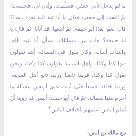
ما لم يدخل لأبي جعفر، فسلّمت، وأذن لي، فجلست،
ثمّ التفت إلى جعفر، فقال: يا أبا عبد الله تعرف هذا؟
قال: نعم، هذا أبو حنيفة، ثمّ أتبعها: قد أتانا، ثمّ قال: يا
أبا حنيفة؟ هات من مسائلك، نسأل أبا عبد الله،
وابتدأت أسأله، وكان يقول في المسألة: أنتم تقولون
فيها كذا وكذا، وأهل المدينة يقولون كذا وكذا، ونحن
نقول كذا وكذا، فربما تابعنا وربما تابع أهل المدينة،
وربما خالفنا جميعاً حتّى أتيت على أربعين مسألة ما
أخرم منها مسألة، ثمّ قال أبو حنيفة: أليس قد روينا أنّ
10
أعلم الناس أعلمهم باختلاف الناس
.
مع مالك بن أنس: