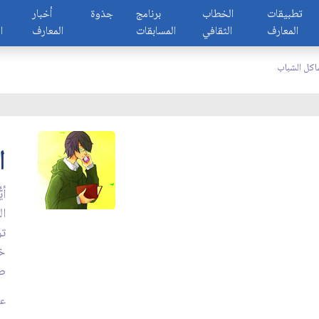
تطبيقات
الخطاب
برنامج
جذوة
أخبار
المعارف
الثقافي
المسابقات
المعارف
ا
كل الشباب
ا
أي
ال
تو
خا
صا
عد