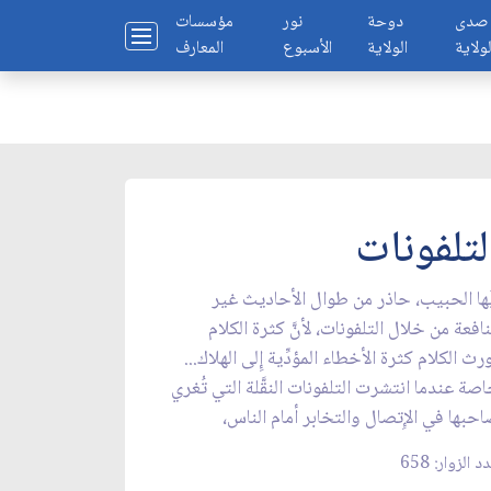
صدى
دوحة
نور
مؤسسات
لولاية
الولاية
الأسبوع
المعارف
لتلفونات
ُّها الحبيب، حاذر من طوال الأحاديث غير
نافعة من خلال التلفونات، لأنَّ كثرة الكلام
رث الكلام كثرة الأخطاء المؤدِّية إِلى الهلاك...
صة عندما انتشرت التلفونات النقَّلة التي تُغري
حبها في الإِتصال والتخابر أمام الناس،
د الزوار: 658