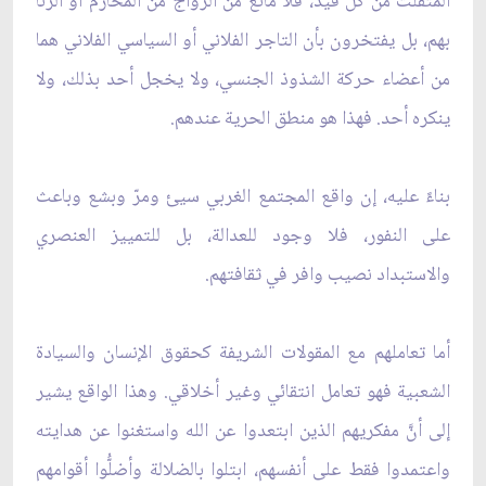
المتفلّت من كل قيد، فلا مانع من الزواج من المحارم أو الزنا
بهم، بل يفتخرون بأن التاجر الفلاني أو السياسي الفلاني هما
من أعضاء حركة الشذوذ الجنسي، ولا يخجل أحد بذلك، ولا
ينكره أحد. فهذا هو منطق الحرية عندهم.
بناءً عليه، إن واقع المجتمع الغربي سيئ ومرّ وبشع وباعث
على النفور، فلا وجود للعدالة، بل للتمييز العنصري
والاستبداد نصيب وافر في ثقافتهم.
أما تعاملهم مع المقولات الشريفة كحقوق الإنسان والسيادة
الشعبية فهو تعامل انتقائي وغير أخلاقي. وهذا الواقع يشير
إلى أنَّ مفكريهم الذين ابتعدوا عن الله واستغنوا عن هدايته
واعتمدوا فقط على أنفسهم، ابتلوا بالضلالة وأضلُّوا أقوامهم