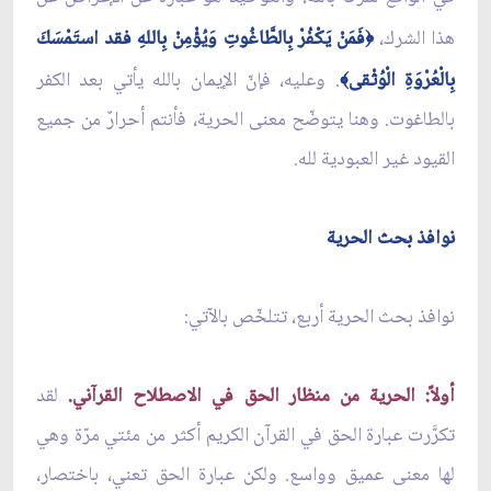
هذا الشرك،
فَمَنْ يَكْفُرْ بِالطَّاغُوتِ وَيُؤْمِنْ بِاللهِ فقد استَمْسَكَ
﴿
بِالْعُرْوَةِ الْوُثْقى
. وعليه، فإنّ الإيمان بالله يأتي بعد الكفر
﴾
بالطاغوت. وهنا يتوضّح معنى الحرية، فأنتم أحرارٌ من جميع
القيود غير العبودية لله.
نوافذ بحث الحرية
نوافذ بحث الحرية أربع، تتلخّص بالآتي:
أولاً: الحرية من منظار الحق في الاصطلاح القرآني.
لقد
تكرَّرت عبارة الحق في القرآن الكريم أكثر من مئتي مرّة وهي
لها معنى عميق وواسع. ولكن عبارة الحق تعني، باختصار،