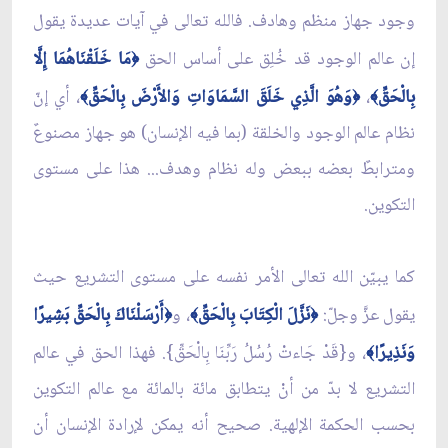
وجود جهاز منظم وهادف. فالله تعالى في آيات عديدة يقول
إن عالم الوجود قد خُلِق على أساس الحق
مَا خَلَقْنَاهُمَا إِلَّا
﴿
بِالْحَقِّ
،
وَهُوَ الَّذِي خَلَقَ السَّمَاوَاتِ وَالأَرْضَ بِالْحَقِّ
، أي إنّ
﴾
﴿
﴾
نظام عالم الوجود والخلقة (بما فيه الإنسان) هو جهاز مصنوعٌ
ومترابطٌ بعضه ببعض وله نظام وهدف... هذا على مستوى
التكوين.
كما يبيّن الله تعالى الأمر نفسه على مستوى التشريع حيث
يقول عزَّ وجلّ:
نَزَّلَ الْكِتَابَ بِالْحَقِّ
، و
أَرْسَلْنَاكَ بِالْحَقِّ بَشِيرًا
﴿
﴾
﴿
وَنَذِيرًا
، و{قَدْ جَاءتْ رُسُلُ رَبِّنَا بِالْحَقِّ}. فهذا الحق في عالم
﴾
التشريع لا بدّ من أنْ يتطابق مائة بالمائة مع عالم التكوين
بحسب الحكمة الإلهية. صحيح أنه يمكن لإرادة الإنسان أن