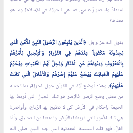
امتدادٌ واستمرارٌ علميّ. فما هي الحريّة في الإسلام؟ وما هو
معناها؟
يقول الله عز وجل:
الَّذينَ يَتَّبِعُونَ الرَّسُولَ النَّبِيَّ الْأُمِّيَّ الَّذي
﴿
يَجِدُونَهُ مَكْتُوباً عِنْدَهُمْ فِي التَّوْراةِ وَالْإِنْجيلِ يَأْمُرُهُمْ
بِالْمَعْرُوفِ وَيَنْهاهُمْ عَنِ الْمُنْكَرِ وَيُحِلُّ لَهُمُ الطَّيِّباتِ وَيُحَرِّمُ
عَلَيْهِمُ الْخَبائِثَ وَيَضَعُ عَنْهُمْ إِصْرَهُمْ وَالْأَغْلالَ الَّتي‏ كانَتْ
عَلَيْهِمْ
. وهذه أوضح آيّة في القرآن حول الحريّة، بما تحمله
﴾
من معنى وضع الإصر. فالإصر هو تلك الحبال التي تُربط بها
الخيمة بإحكام في الأرض كي لا تطيح بها الرّياح، وأواصرنا
هي تلك الأمور التي تربطنا بالأرض وتمنعنا من التحليق. وأمّا
الغلّ، فهو تلك السلسلة المعدنية التي جاء النبيّ صلى الله