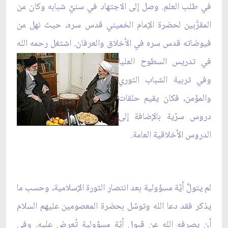
في طلب العلم. وصل إلى الاجتهاد في سنيِّ شبابه وكان من
المقرَّبين لحضرة الإمام الخميني قدس سره، حيث نهل من
فيوضاته قدس سره في الأخلاق والعرفان.
اشتغل رحمه الله
في تدريس السطوح العليا
وفي تربية الشباب الثوري
والمؤمن، فكان يقيم حلقات
دروس سرّية بالإضافة إلى
الدروس الأخلاقية العامة.
لم يتولَّ أيّة مسؤولية بعد انتصار الثورة الإسلامية، وحسب ما
يذكر فقد دعا الله وتوسّل بحضرة المعصومين عليهم السلام
أن يصرفه الله عن قبول أيّة مسؤولية تُعرض عليه. وفي