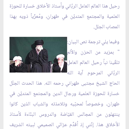
رحيل هذا العالم العامل الربّاني وأستاذ الأخلاق خسارة للحوزة
العلمية والمجتمع المتديّن في طهران، ومُعزّياً ذويه بهذا
المصاب الجلل.
وفيما يلي ترجمة نص البيان:
" بمزيد من الحزن والألم
تلقّينا نبأ رحيل العالم العامل
الربّاني المرحوم آية الله
الحاج الشيخ مجتبى طهراني رحمه الله. هذا الحدث الجلَل
خسارة للحوزة العلمية ورجال الدين والمجتمع المتديّن في
طهران، وخصوصاً لمحبّيه وتلامذته والشباب الذين كانوا
ينتهلون من المجالس الفيّاضة والدروس البنّاءة لأستاذ
الأخلاق هذا. إنّني إذ أقدِّم عزائي الصميمي لبيته الشريف