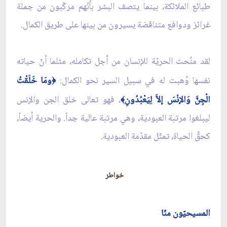
طبائع الملائكة، بينما يتصف البشر بأنّهم مركّبون من جملة
غرائز ودوافع متناقضة يسيرون من بينها على طريق الكمال.
لقد منُحت الحريّة للإنسان من أجل تكامله، مثلما أنّ حياته
نفسها وُهبت له في سبيل السير نحو الكمال:
ومَا خَلَقْتُ
﴿
الْجِنَّ وَالإنْسَ إلاَّ لِيَعْبُدُونِ
، فهو تعالى خلق الجن والإنس
﴾
ليبلغوا مرتبة العبودية، وهي مرتبة عالية جداً. والحرية أيضاً،
كحقِّ الحياة، تمثّل مقدّمة العبودية.
خواطر
المسيحيّون منّا