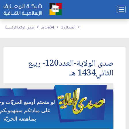
العدد120
1434 هـ
صدى الولاية
الرئيسية
صدى الولاية-العدد120- ربيع
الثاني1434 هـ
لو منحتم أوسع الحريّات و
على مبادئكم سيتهمونكم أ
بمناهضة الحريّة