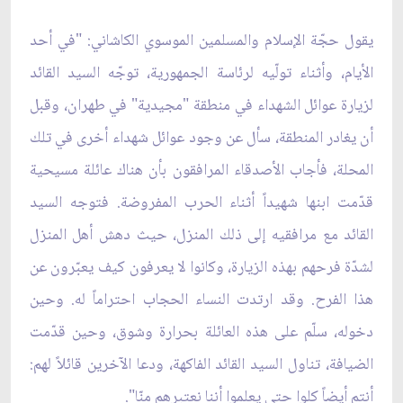
يقول حجّة الإسلام والمسلمين الموسوي الكاشاني: "في أحد
الأيام، وأثناء تولّيه لرئاسة الجمهورية، توجّه السيد القائد
لزيارة عوائل الشهداء في منطقة "مجيدية" في طهران، وقبل
أن يغادر المنطقة، سأل عن وجود عوائل شهداء أخرى في تلك
المحلة، فأجاب الأصدقاء المرافقون بأن هناك عائلة مسيحية
قدّمت ابنها شهيداً أثناء الحرب المفروضة. فتوجه السيد
القائد مع مرافقيه إلى ذلك المنزل، حيث دهش أهل المنزل
لشدّة فرحهم بهذه الزيارة، وكانوا لا يعرفون كيف يعبّرون عن
هذا الفرح. وقد ارتدت النساء الحجاب احتراماً له. وحين
دخوله، سلّم على هذه العائلة بحرارة وشوق، وحين قدّمت
الضيافة، تناول السيد القائد الفاكهة، ودعا الآخرين قائلاً لهم:
أنتم أيضاً كلوا حتى يعلموا أننا نعتبرهم منّا".