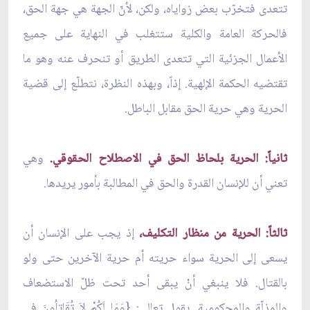
تتعدى فتخرّب بعض زواياه، ولكن، لأنّ الجهة هي جهة الحق،
فالحركة العامة والكلية ستتغلب في النهاية على جميع
الأعمال الجزئية التي تتعدى الطريق أو تنحرف عنه وهو ما
تقتضيه الحكمة الإلهية. إذاً، وبهذه النظرة، نتطلّع إلى قضية
الحرية وهي حرية الحق مقابل الباطل.
ثانياً: الحرية بلحاظ الحق في الاصطلاح الحقوقي.
وهي
تعني أن للإنسان القدرة والحق في المطالبة بأمور يريدها.
ثالثاً: الحرية من منظار التكليف،
إذ يجب على الإنسان أن
يسعى إلى الحرية سواء حريته أم حرية الآخرين حتى ولو
بالقتال. فلا ينبغي أنْ يبقى أحد تحت ظلّ الاستضعاف
والمذلّة والمحكومية. يقول تعالى: {وَمَا لَكُمْ لاَ تُقَاتِلُونَ فِي