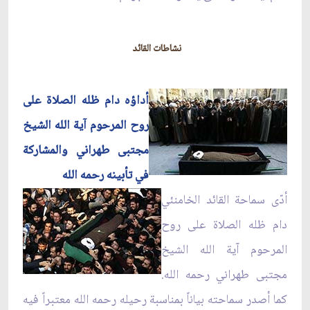
نشاطات القائد
أداؤه دام ظله الصلاة على
روح المرحوم آية الله الشيخ
مجتبى طهراني والمشاركة
في تأبينه رحمه الله
أدّى سماحة القائد الخامنئي
دام ظله الصلاة على روح
المرحوم آية الله الشيخ
مجتبى طهراني رحمه الله.
كما أصدر سماحته بياناً بمناسبة رحيله رحمه الله معتبراً فيه