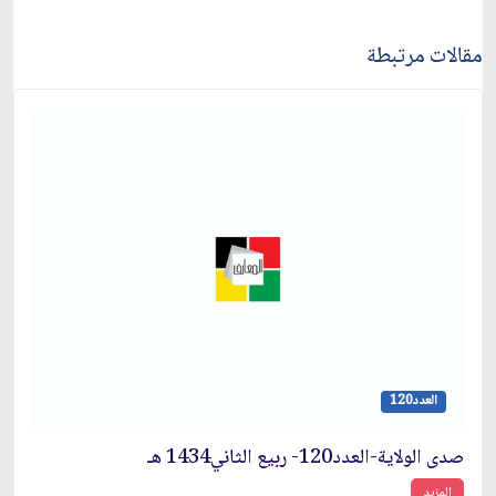
مقالات مرتبطة
العدد120
صدى الولاية-العدد120- ربيع الثاني1434 هـ
المزيد