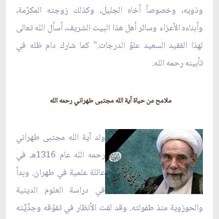
وذويه، وخصوصاً أخاه الجليل، وكذلك زوجته المكرّمة،
وأبناءه الأعزاء وسائر أهل هذا البيت الشريف، أسأل الله تعالى
لهذا الفقيد السعيد علوّ الدرجات." كما شارك دام ظله في
تأبينه رحمه الله.
ملامح من حياة آية الله مجتبى طهراني رحمه الله
ولد آية الله مجتبى طهراني
رحمه الله عام 1316هـ في
عائلة علمية في طهران. وبدأ
في دراسة العلوم الدينية
والحوزوية منذ طفولته. وقد لفت الأنظار في تفوّقه وجدِّيَّته