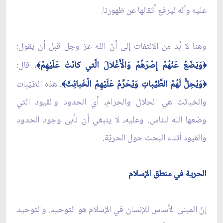
عليه وآله ليرفع أثقالها عن ظهورنا.
وهنا لا بُد من الالتفات إلى أنّ الله عز وجل قبل أن يقول:
وَيَضَعُ عَنْهُمْ إِصْرَهُمْ وَالْأَغْلالَ الَّتي‏ كانَتْ عَلَيْهِمْ
، قال:
﴾
﴿
وَيُحِلُّ لَهُمُ الطَّيِّباتِ وَيُحَرِّمُ عَلَيْهِمُ الْخَبائِثَ
. هذه الطيّبات
﴾
﴿
والخبائث هي الحلال والحرام، أي الحدود والقيود التي
وضعها الله للناس. وعليه، لا ينبغي أن نأبى وجود الحدود
والقيود أثناء البحث حول الحريّة.
الحرية في منطق الإسلام
إنّ المبنى الأساس للإنسان في الإسلام هو التوحيد. والتوحيد