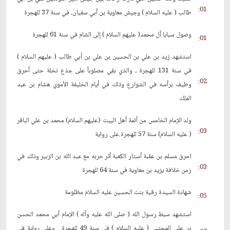
01:
طالب ( عليه السلام ) وجيش معاوية بن أبي سفيان، في سنة 37 للهجرة
وصول سبايا آل محمد( عليهم السلام ) إلى الشام في سنة 61 للهجرة
01:
استشهد زيد بن علي بن الحسين بن علي بن أبي طالب ( عليهم السلام )
في سنة 131 للهجرة ، والذي بقي مصلوباً على جذع نخلة حتى اُحرق
02:
وطيف برأسه في الشوارع وذلك في أيام الخليفة الأموي هشام بن عبد
الملك
ولد الإمام الخامس من أئمة أهل البيت (عليهم السلام) محمد بن علي الباقر
03:
( عليه السلام) سنة 57 للهجرة.على رواية
احرق مسلم بن عقبة أستار الكعبة أثر حربه مع عبد الله بن الزبير وذلك في
03:
زمن خلافة يزيد بن معاوية في سنة 64 للهجرة
شهادة السيدة رقية بنت الحسين عليه السلام مظلومة
05:
استشهد سبط رسول الله ( صلى الله عليه وآله ) الإمام أبي محمد الحسن
بن علي المجتبى ( عليه السلام ) في سنة 49 للهجرة . وعلى رواية في