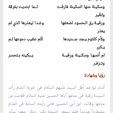
وسكينة عنها السكينة فارقـت لــما ابتديت بفرقة
وتغّير
ورقيـة رق الـحسود لضعفها وغـدا ليعذرها الذي لم
يعذر
ولأم كلثوم يـجد جــديدها لثَّم عقيب دموعها لـم
يـكرر
لم أنسهـا وسكـينة ورقيــة يـبكينه بـتحسر
وتـزفـر
رؤيا وشهادة:
أثناء تواجد أهل البيت عليهم السلام في خربة الشام رأت
السيدة رقية في منامها أباها الحسين عليه السلام فقامت من
منامها وقالت: اين أبي الحسين فاني رأيته الساعة في المنام
مضطرباً شديداً فلما سمعن النسوة بكين وبكى معهن سائر