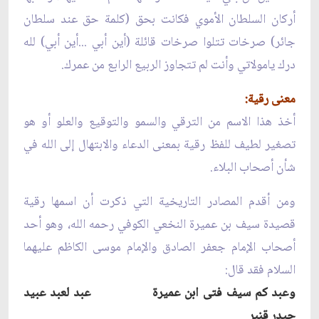
أركان السلطان الأموي فكانت بحق (كلمة حق عند سلطان
جائر) صرخات تتلوا صرخات قائلة (أين أبي ...أين أبي) لله
درك يامولاتي وأنت لم تتجاوز الربيع الرابع من عمرك.
معنى رقية:
أخذ هذا الاسم من الترقي والسمو والتوقيع والعلو أو هو
تصغير لطيف للفظ رقية بمعنى الدعاء والابتهال إلى الله في
شأن أصحاب البلاء.
ومن أقدم المصادر التاريخية التي ذكرت أن اسمها رقية
قصيدة سيف بن عميرة النخعي الكوفي رحمه الله، وهو أحد
أصحاب الإمام جعفر الصادق والإمام موسى الكاظم عليهما
السلام فقد قال:
وعبد كم سيف فتى ابن عميرة عبد لعبد عبيد
حيدر قنبر