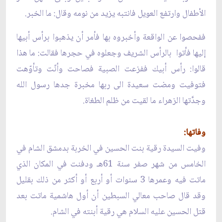
الأطفال وارتفع العويل فانتبه يزيد من نومه وقال: ما الخبر.
ففحصوا عن الواقعة وأخبروه بها فأمر أن يذهبوا برأس أبيها
إليها فأتوا بالرأس الشريف وجعلوه في حجرها فقالت: ما هذا
قالوا: رأس أبيك ففزعت الصبية فصاحت وأنّت وتأوّهت
فتوفيت ومضت سعيدة الى ربها مخبرة جدها رسول الله
وجدَّتها الزهراء ما لقيت من ظلم الطغاة.
وفاتها:
وفيت السيدة رقية بنت الحسين في الخربة بدمشق الشام في
الخامس من شهر صفر سنة 61هـ ودفنت في المكان الذي
ماتت فيه وعمرها 3 سنوات أو أربع أو أكثر من ذلك بقليل
وقد قال صاحب معالي السبطين أن أول هاشمية ماتت بعد
قتل الحسين عليه السلام هي رقية أبنته في الشام.