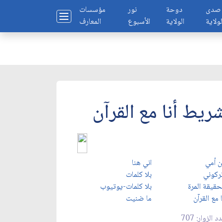
صدى
دوحة
نور
مؤسسات
لولاية
الولاية
الأسبوع
المعارف
ريط أنا مع القرآن
ن أمي
اني هنا
ركوني
بلا كلمات
حقيقة المرة
بلا كلمات-يوتيوب
ا مع القرآن
ما ضنيت
د الزوار: 707