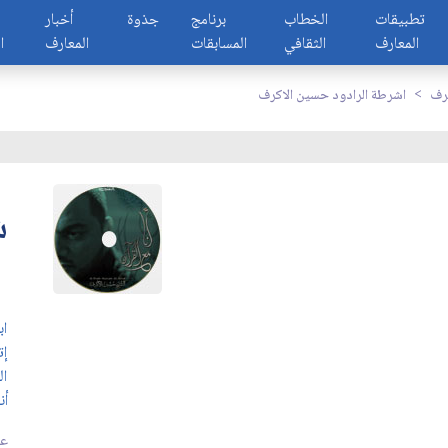
تطبيقات
الخطاب
برنامج
جذوة
أخبار
المعارف
الثقافي
المسابقات
المعارف
ا
كرف
اشرطة الرادود حسين الاكرف
ش
اب
إت
ال
أن
عد