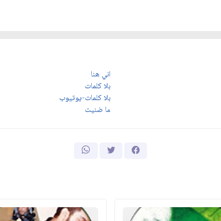
اني هنا
بلا كلمات
بلا كلمات-يوتيوب
ما ضنيت