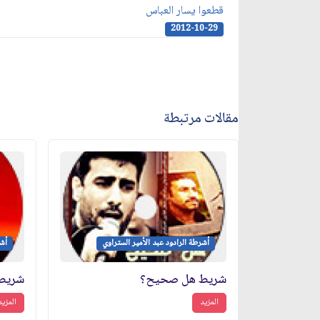
قطعوا يسار العباس
2012-10-29
مقالات مرتبطة
أشرطة الرادود عبد الأمير الستراوي
أشر
شريط هل صحيح؟
شريط ع
المزيد
المزيد