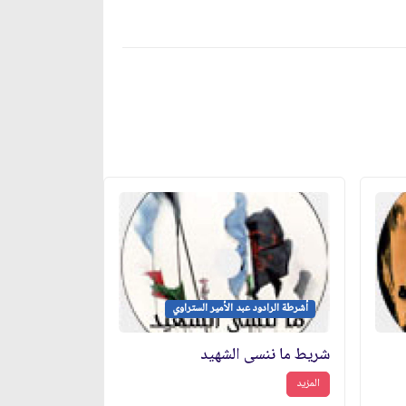
أشرطة الرادود عبد الأمير الستراوي
شريط ما ننسى الشهيد
المزيد