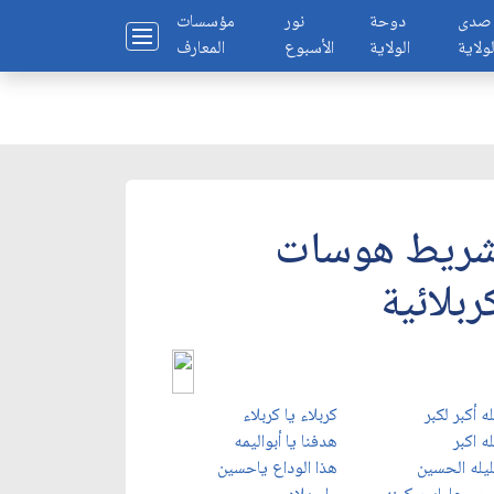
صدى
دوحة
نور
مؤسسات
لولاية
الولاية
الأسبوع
المعارف
ريط هوسات
ربلائية
له أكبر لكبر
كربلاء يا كربلاء
له اكبر
هدفنا يا أبواليمه
ليله الحسين
هذا الوداع ياحسين