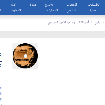
تطبيقات
الخطاب
برنامج
جذوة
أخبار
المعارف
الثقافي
المسابقات
المعارف
ا
الستراوي
أشرطة الرادود عبد الأمير الستراوي
ش
ك
ال
ال
ال