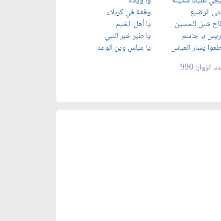
جي عليك سكينه
وا ويلاه
ى الرضيع
وقعة في كربلاء
ح شبل الحسين
يا أهل الخيم
يس يا جاسم
يا طير خبر النبي
عوا يسار العباس
يا عباس وين الوعد
د الزوار: 990