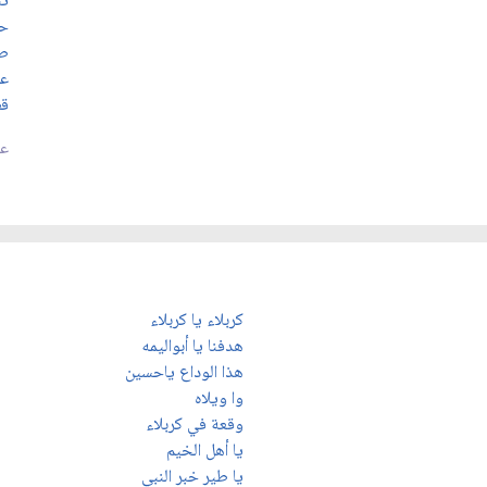
تب
حت
طا
عر
قط
عد
كربلاء يا كربلاء
هدفنا يا أبواليمه
هذا الوداع ياحسين
وا ويلاه
وقعة في كربلاء
يا أهل الخيم
يا طير خبر النبي