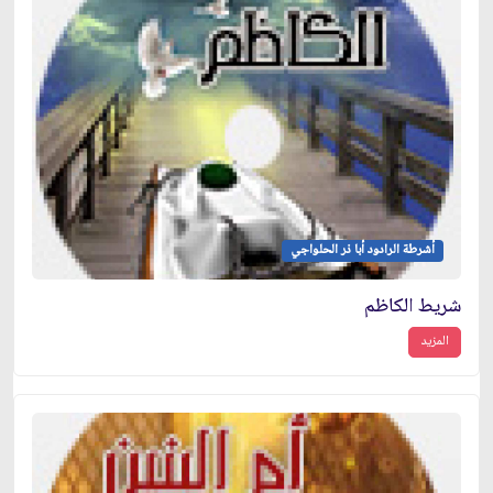
أشرطة الرادود أبا ذر الحلواجي
شريط الكاظم
المزيد