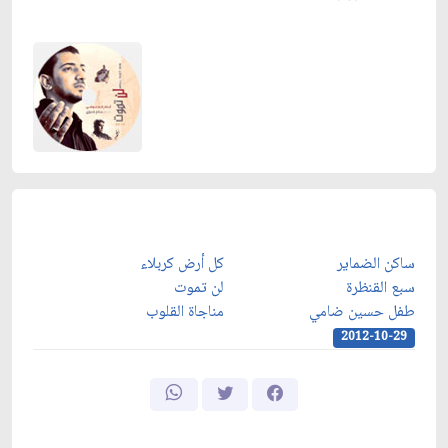
ساكن الضماير
كل أرض كربلاء
سبع القنظرة
ل
ن تموت
طفل حسين ضامي
مناجاة القلوب
2012-10-29