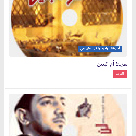
أشرطة الرادود أبا ذر الحلواجي
شريط أم البنين
المزيد