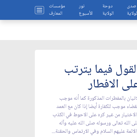
صدى
دوحة
نور
مؤسسات
لولاية
الولاية
الأسبوع
المعارف
لقول فيما يترتب
لى الافطار
اتيان بالمفطرات المذكورة كما أنه موجب
قضاء موجب للكفارة أيضا إذا كان مع العمد
لاختيار من غير كره على الاحوط في الكذب
ى الله تعالى ورسوله صلى الله عليه وآله
لائمة عليهم السلام وفي الارتماس والحقنة...