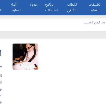
تطبيقات
الخطاب
برنامج
جذوة
أخبار
المعارف
الثقافي
المسابقات
المعارف
ا
ند الإمام الخميني
ا
ع
ال
لل
وا
عل
وا