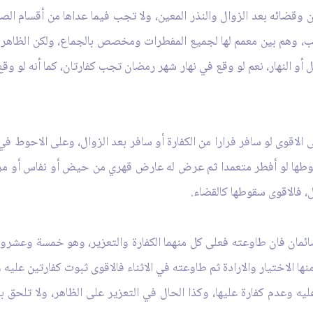
ضائه بعد الزوال والنذر المعين، ولا تجب فيما عداها من أقسام الصوم
، وهم بين معمم لها لجميع المفطرات ومخصص بالجماع، ولكن الظاهر ال
يل أو النهار، نعم لو وقع في نهار شهر رمضان تجب كفارتان، كما أنه لو و
 الاقوى لو سافر فرارا من الكفارة أو سافر بعد الزوال، وعلى الاحوط ف
ها لو أفطر متعمدا ثم عرض له عارض قهري من حيض أو نفاس أو مرض 
، فالاقوى سقوطها كالقضاء.
مان فان طاوعته فعلى كل منهما الكفارة والتعزير، وهو خمسة وعشرون 
ا الاختيار والارادة ثم طاوعته في الاثناء فالاقوى ثبوت كفارتين عليه 
ليه وعدم كفارة عليها، وكذا الحال في التعزير على الظاهر، ولا تلحق ب