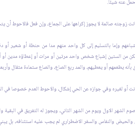
حمل عنه شيئا.
نت زوجته صائمة لا يجوز إكراهها على الجماع، وإن فعل فالاحوط أن يتحم
شباعهم وإما بالتسليم إلى كل واحد منهم مدا من حنطة أو شعير أو دق
كن من الستين إشباع شخص واحد مرتين أو مرات أو إعطاؤه مدين أو أمدا
بأنه يطعمهم أو يعطيهم، والمد ربع الصاع، والصاع ستماءة مثقال وأربعة
انت أو لغيره وفي جوازه عن الحي إشكال، والاحوط العدم خصوصا في ال
الشهر الاول ويوم من الشهر الثاني، ويجوز له التفريق في البقية ولو ا
 والحيض والنفاس والسفر الاضطراري لم يجب عليه استئنافه، بل يبني