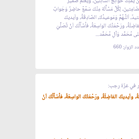
نْ يَمْلِكُ حَوائِجَ السّائِلينَ، ويَعْلَمُ ضَميرَ
صّامِتينَ، لِكُلِّ مَسْأَلَة مِنْكَ سَمْعٌ حاضِرٌ وَجَوابٌ
تيدٌ، اَللّـهُمَّ وَمَوعيدُكَ، الصّادِقَةُ، واَيديكَ
فاضِلَةُ، ورَحْمَتُكَ الواسِعَةُ، فأسْألُكَ اَنْ تٌصَلِّيَ
لى مُحَمَّد وَآلِ مُحَمَّد...
د الزوار: 660
ر في غرّة رجب:
َةُ، واَيديكَ الفاضِلَةُ، ورَحْمَتُكَ الواسِعَةُ، فأسْألُكَ اَنْ