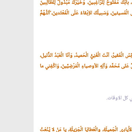
 بابُكَ مَفْتُوحٌ لِلرّاغِبينَ، وَخَيْرُكَ مَبْذُولٌ لِلطّالِبينَ
لْمُسيئينَ، وَسَبيلُكَ الاِبْقاءُ عَلَى الْمُعْتَدينَ، ُاَللّـهُمَّ
سُ الْفَقيرُ، اَنْتَ الْغَنِيُّ الْحَميدُ، وَاَنَا الْعَبْدُ الذَّليل،
لِّ عَلى مُحَمَّد وَآلِهِ الاْوصياءِ الْمَرْضِيِّينَ، وَاكْفِني ما
ي كل الاوقات.
وَالاَْيادِي الْجَميلَةِ، والْعَطايَا الْجَزيلَةِ، يا مَنْ لا يُنْعَتُ