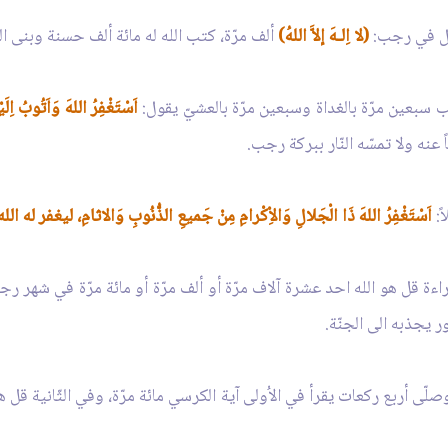
ال في رجب:
(لا اِلـهَ إلاَّ اللهُ)
ألف مرّة، كتب الله له مائة ألف حسنة وبنى الل
سبعين مرّة بالغداة وسبعين مرّة بالعشيّ يقول:
اَسْتَغْفِرُ اللهَ وَاَتُوبُ اِلَيْ
ه ولا تمسّه النّار ببركة رجب.
ً:
اَسْتَغْفِرُ اللهَ ذَا الْجَلالِ وَالاِْكْرامِ مِنْ جَميعِ الذُّنُوبِ وَالاثامِ، ليغفر له ال
راءة قل هو الله احد عشرة آلاف مرّة أو ألف مرّة أو مائة مرّة في شهر رجب،
 يجذبه الى الجنّة.
ّى أربع ركعات يقرأ في الاُولى آية الكرسي مائة مرّة، وفي الثّانية قل هو