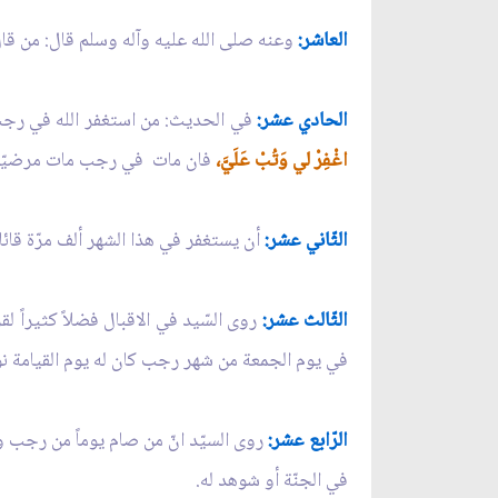
العاشر:
وعنه صلى الله عليه وآله وسلم قال: من ق
الحادي عشر:
في الحديث: من استغفر الله في رجب 
اغْفِرْ لي وَتُبْ عَلَيَّ،
فان مات في رجب مات مرضيّاً عن
الثّاني عشر:
أن يستغفر في هذا الشهر ألف مرّة قائلا
الثّالث عشر:
روى السّيد في الاقبال فضلاً كثيراً لق
في يوم الجمعة من شهر رجب كان له يوم القيامة نور
الرّابع عشر:
روى السيّد انّ من صام يوماً من رجب وصل
في الجنّة أو شوهد له.