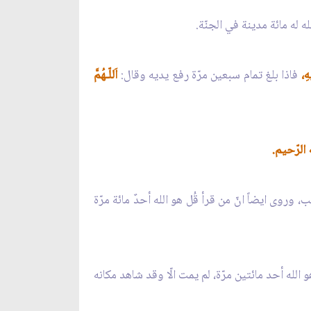
ه له مائة مدينة في الجنّة.
هِ،
فاذا بلغ تمام سبعين مرّة رفع يديه وقال:
اَللّـهُمَّ
له الرّحيم.
 وروى ايضاً انّ من قرأ قُل هو الله أحدٌ مائة مرّة
 الله أحد مائتين مرّة، لم يمت الّا وقد شاهد مكانه