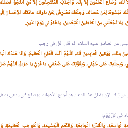
كَ، وَضاعَ المُلِّمُونَ إِلاّ بِكَ، وَاَجْدَبَ الْمُنْتَجِعُونَ إِلاّ مَنِ انْتَجَعَ فَضْلَكَ،
قُكَ مَبْسُوطٌ لِمَنْ عَصاكَ، وَحِلْمُكَ مُعْتَرِضٌ لِمَنْ ناواكَ، عادَتُكَ الاِْحْسانُ اِلَى ا
، وَلا تَجْعَلْني مِنَ الْغافِلينَ الْمُبْعَدينَ، واغْفِرْ لي يَوْمَ الدّينِ.
نيس عن الصادق عليه السلام انّه قال: قُل في رجب:
نَ مِنْك، وَيَقينَ الْعابِدينَ لَكَ، اَللّـهُمَّ اَنْتَ الْعَلِيُّ الْعَظيمُ، وَاَنَا عَبْدُكَ الْبائِ
قْري، وَبِحِلْمِكَ عَلى جَهْلي، وَبِقُوَّتِكَ عَلى ضَعْفي، يا قَوِيُّ يا عَزيزُ، اَللّـهُمَّ صَ
هر من تِلك الرّواية انّ هذا الدعاء هو أجمع الدَّعوات ويصلح لان يدعى به ف
ء في كلّ يَوْم:
َحْمَةِ الْواسِعَةِ، وَالْقُدْرَةِ الْجامِعَةِ، وَالنِّعَمِ الْجَسْيمَةِ، وَالْمَواهِبِ الْعَظيمَةِ، 