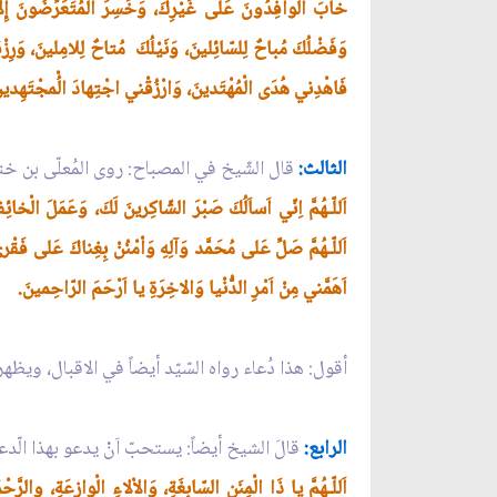
خابَ الوافِدُونَ عَلى غَيْرِكَ، وَخَسِرَ المُتَعَرِّضُونَ إِلاّ لَ
وَفَضْلُكَ مُباحٌ لِلسّائِلينَ، وَنَيْلُكَ مُتاحٌ لِلامِلينَ، وَرِزْ
فَاهْدِني هُدَى الْمُهْتَدينَ، وَارْزُقْني اجْتِهادَ الُْمجْتَهِدينَ
الثالث:
قال الشّيخ في المصباح: روى المُعلّى بن خ
اَللّـهُمَّ اِنّي اَساَلُكَ صَبْرَ الشّاكِرينَ لَكَ، وَعَمَلَ الْخائِفي
اَللّـهُمَّ صَلِّ عَلى مُحَمَّد وَآلِهِ وَاْمْنُنْ بِغِناكَ عَلى فَ
اَهَمَّني مِنْ اَمْرِ الدُّنْيا وَالاخِرَةِ يا اَرْحَمَ الرّاحِمينَ.
أقول: هذا دُعاء رواه السّيّد أيضاً في الاقبال، ويظ
الرابع:
قالَ الشيخ أيضاً: يستحبّ اَنْ يدعو بهذا الّدعا
اَللّـهُمَّ يا ذَا الْمِنَنِ السّابِغَةِ، وَالاْلاءِ الْوازِعَةِ، والرّ