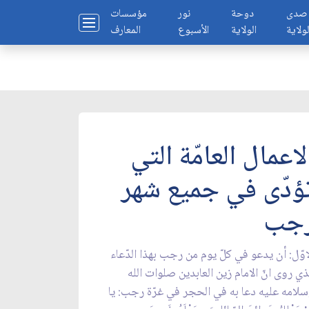
صدى
دوحة
نور
مؤسسات
لولاية
الولاية
الأسبوع
المعارف
لاعمال العامّة التي
ؤدّى في جميع شهر
جب
اوّل: أن يدعو في كلّ يوم من رجب بهذا الدّعاء
ذي روى انّ الامام زين العابدين صلوات الله
لامه عليه دعا به في الحجر في غرّة رجب: يا