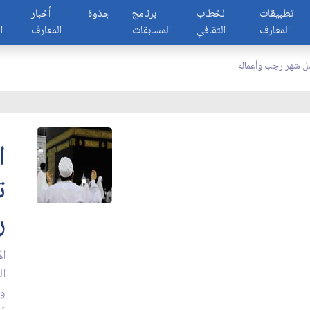
تطبيقات
الخطاب
برنامج
جذوة
أخبار
المعارف
الثقافي
المسابقات
المعارف
ا
 شهر رجب وأعماله
ا
ت
ر
ال
ال
وس