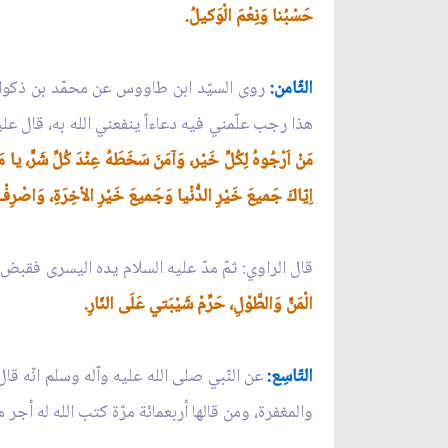
حَسْبُنا وَنِعْمَ الْوَكيلُ.
الثّامن:
روى السيّد ابن طاووس عن محمّد بن ذكوان 
هذا رجب علّمني فيه دعاءاً ينفعني الله به، قال علي
مَنْ اَرْجُوهُ لِكُلِّ خَيْر، وَآمَنَ سَخَطَهُ عِنْدَ كُلِّ شَرٍّ، يا مَ
اِيّاكَ جَميعَ خَيْرِ الدُّنْيا وَجَميعَ خَيْرِ الاْخِرَةِ، وَاصْرِفْ
قال الراوي: ثمّ مدّ عليه السلام يده اليسرى فقبض ع
الْمَنِّ وَالطَّوْلِ، حَرِّمْ شَيْبَتي عَلَى النّارِ.
التّاسِع:
عن النّبي صلى الله عليه وآله وسلم انّه ق
والمغفرة، ومن قالها أربعمائة مرّة كتب الله له أجر 