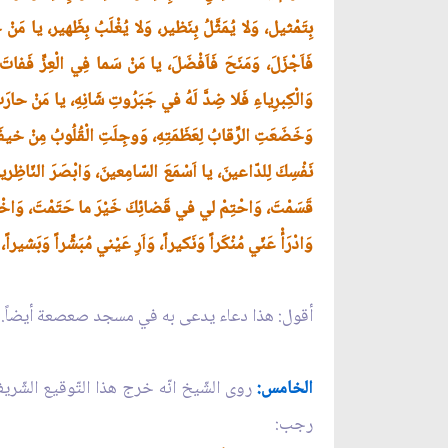
بِتَمْثيل، وَلا يُمَثَّلُ بِنَظير، وَلا يُغْلَبُ بِظَهير، يا مَنْ خَلَقَ
فَاَجْزَلَ، وَمَنَحَ فَاَفْضَلَ، يا مَنْ سَما فِي الْعِزِّ فَفاتَ ن
وَالْكِبرِياءِ فَلا ضِدَّ لَهُ في جَبَرُوتِ شَانِهِ، يا مَنْ حارَتْ 
وَخَضَعَتِ الرِّقابُ لِعَظَمَتِهِ، وَوجِلَتِ الْقُلُوبُ مِنْ خيفَتِه
نَفْسِكَ لِلدّاعينَ، يا اَسْمَعَ السّامِعينَ، وَابْصَرَ النّاظِرين
قَسَمْتَ، وَاحْتِمْ لي في قَضائِكَ خَيْرَ ما حَتَمْتَ، وَاخْتِمْ ل
وَادْرَأْ عَنّي مُنْكَراً وَنَكيراً، وَاَرِ عَيْني مُبَشِّراً وَبَشير
أقول: هذا دعاء يدعى به في مسجد صعصعة أيضاً.
الخامس:
روى الشّيخ انّه خرج هذا التّوقيع الشّري
رجب: