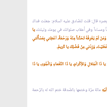
بصره قال: قلت للصّادق عليه السلام: جعلت فداك
صباحاً ومساءاً وفي أعقاب صلواتك في يومك وليلتك
يا
َنْ لَمْ يَعْرِفْهُ تَحَنُّناً مِنْهُ وَرَحْمَةً، اَعْطِني بِمَسْأَلَتي
 اَعْطَيْتَ، وَزِدْني مِنْ فَضْلِكَ يا كَريمُ.
يا ذَا الْجَلالِ وَالاِْكْرامِ، يا ذَا النَّعْماءِ وَالْجُودِ، يا ذَا
َيْهِ
مائة مرّة وختمها بالصّدقة ختم الله له بالرّحمة