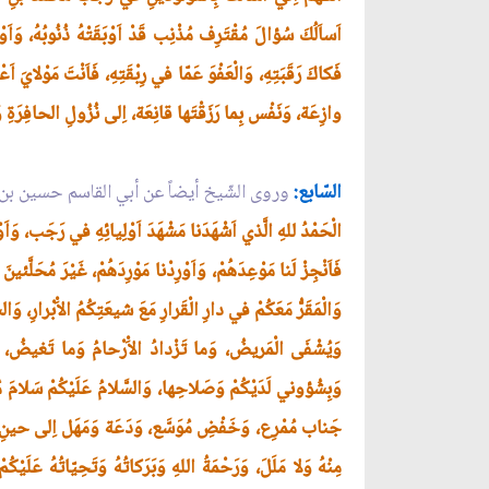
اَساَلُكَ سُؤالَ مُقْتَرِف مُذْنِب قَدْ اَوْبَقَتْهُ ذُنُوبُهُ، وَاَوْ
فَكاكَ رَقَبَتِهِ، وَالْعَفْوَ عَمّا في رِبْقَتِهِ، فَاَنْتَ مَوْلايَ اَ
وازِعَة، وَنَفْس بِما رَزَقْتَها قانِعَة، اِلى نُزُولِ الحافِرَةِ وَم
السّابع:
وروى الشّيخ أيضاً عن أبي القاسم حسين بن 
الْحَمْدُ للهِ الَّذي اَشْهَدَنا مَشْهَدَ اَوْلِيائِهِ في رَجَب، وَاَ
فَاَنْجِزْ لَنا مَوْعِدَهُمْ،
وَاَوْرِدْنا مَوْرِدَهُمْ، غَيْرَ مُحَلَّئ
وَالْمَقَرُّ مَعَكُمْ في دارِ الْقَرارِ مَعَ شيعَتِكُمُ الاَْبْرارِ، وَا
وَيُشْفَى الْمَريضُ، وَما تَزْدادُ الاَْرْحامُ وَما تَغيضُ، اِن
وَبِشُؤوني لَدَيْكُمْ وَصَلاحِها، وَالسَّلامُ عَلَيْكُمْ سَلامَ مُوَد
جَناب مُمْرِع، وَخَفْضِ مُوَسَّع، وَدَعَة وَمَهَل اِلى حينِ الاَْج
مِنْهُ وَلا مَلَلَ، وَرَحْمَةُ اللهِ وَبَرَكاتُهُ وَتَحِيّاتُهُ عَلَيْك