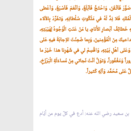
َّرَ فَاَتْقَنَ، وَاحْتَجَّ فَاَبْلَغَ، وَاَنْعَمَ فَاَسْبَغَ، وَاَعْطى
ُلكِ فَلا نِدَّ لَهُ في مَلَكُوتِ سُلْطانِهِ، وَتفَرَّدَ بِالاْلاء
َطائِفُ اَبْصارِ الاَْنامِ، يا مَنْ عَنَتِ الْوُجُوهُ لِهَيْبَتِهِ،
َ لِداعيكَ مِنَ الْمُؤْمِنينَ، وَبِما ضَمِنْتَ الاِجابَةَ فيهِ عَلى
َ، وَعَلى اَهْلِ بَيْتِهِ، وَاقْسِمْ لي في شَهْرِنا هذا خَيْرَ ما
وَمَغْفُوراً، وَتوَلَّ اَنْتَ نَجاتي مِنْ مُساءَلَةِ الْبَرْزَخِ،
ِّ عَلى مُحَمَّد وَآلِهِ كَثيراً.
 بن سعيد رضي الله عنه: اُدع في كلّ يوم من أيّام