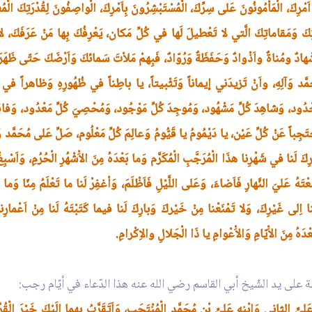
مْرِكَ، الْمَاْمُونُونَ عَلى سِرِّكَ، الْمُسْتَبْشِرُونَ بِاَمْرِكَ، الْواصِفُونَ لِقُدْرَتِكَ الْمُ
اتِكَ وَمَقاماتِكَ الَّتي لا تَعْطيلَ لَها في كُلِّ مَكان، يَعْرِفُكَ بِها مَنْ عَرَفَكَ، لا فَرْق
هادٌ ومُناةٌ واَذْوادٌ وَحَفَظَةٌ وَرُوّادٌ، فَبِهمْ مَلاْتَ سَمائكَ وَاَرْضَكَ حَتّى ظَهَرَ اَنْ ل
َد وَآلِهِ، واَنْ تَزيدَني إيماناً وَتَثْبيتاً، يا باطِناً في ظُهُورِهِ وَظاهراً في بُطُونِه
 مَحْدُود، وَشاهِدَ كُلِّ مَشْهُود، وَمُوجِدَ كُلِّ مَوْجُود، وَمُحْصِيَ كُلِّ مَعْدُود، وَفاقِدَ
ُحْتَجِباً عَنْ كُلِّ عَيْن، يا دَيْمُومُ يا قَيُّومُ وَعالِمَ كُلِّ مَعْلُوم، صَلِّ عَلى مُحَمَّد 
َ لَنا في شَهْرِنا هذَا الْمُرَجَّبِ الْمُكَرَّم وَما بَعْدَهُ مِنَ الاَْشْهُرِ الْحُرُمِ، وَاَسْبِغْ 
َعْتَهُ عَليَ النَّهارِ فَاَضاءَ، وَعَلى اللَّيْلِ فَاَظْلَمَ، وَاْغفِرْ لَنا ما تَعْلَمُ مِنّا وَما
ْنا اِلى غَيْرِكَ، وَلا تَمْنَعْنا مِنْ خَيْركَ وَبارِكَ لَنا فيما كَتَبْتَهُ لَنا مِنْ اَعْمار
ْدَهُ مِنَ الاَْيّامِ وَالاَْعْوامِ يا ذَا الْجَلالِ والاِكْرامِ.
ة على يد الشّيخ أبي القاسم رضي الله عنه هذا الدّعاء في أيّام رجب:
َليٍّ الثاني وَابْنِهِ عَلِيِّ بْنِ مُحَمَّد الْمُنْتَجَبِ، وَاَتَقَرَّبُ بِهِما اِلَيْكَ خَيْرَ الْ