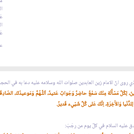
مَ
ال
عَ
ال
عَ
عد
ذي روى انّ الامام زين العابدين صلوات الله وسلامه عليه دعا به في الحج
نَ، لِكُلِّ مَسْأَلَة مِنْكَ سَمْعٌ حاضِرٌ وَجَوابٌ عَتيدٌ، اَللّـهُمَّ وَمَوعيدُكَ، الصّادِق
ُّنْيا وَالاَْخِرَةِ، اِنَّكَ عَلى كُلِّ شَيْيء قَديرٌ.
ادق عليه السلام في كلّ يوم من رجَبَ: