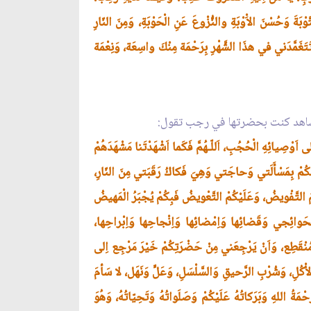
َةَ وَحُسْنَ الاَْوْبَةِ والنُّزْوعَ عَنِ الْحَوْبَةِ، وَمِنَ النّارِ
َنْ تَتَغَمَّدَني في هذَا الشَّهْرِ بِرَحْمَة مِنْكَ واسِعَة، وَنِعْمَة
المشاهد كنت بحضرتها في رجب تقول:
اَوْصِيائِهِ الْحُجُبِ، اَللّـهُمَّ فَكَما اَشْهَدْتَنا مَشْهَدَهُمْ
َدْتُكُمْ بِمَسْأَلَتي وَحاجَتي وَهِيَ فَكاكُ رَقَبَتي مِنَ النّارِ،
ْكُمُ التَّفْويضُ، وَعَلَيْكُمْ التَّعْويضُ فَبِكُمْ يُجْبَرُ الْمَهيضُ
 بِحَوائِجي وَقَضائِها وَاِمْضائِها وَاِنْجاحِها وَاِبْراحِها،
ُ مُنْقَطِع، وَاَنْ يَرْجِعَني مِنْ حَضْرَتِكُمْ خَيْرَ مَرْجِع اِلى
كُلِ، وَشُرْبِ الرَّحيقِ وَالسَّلْسَلِ، وَعَلٍّ وَنَهَل، لا سَأمَ
ْمَةُ اللهِ وَبَرَكاتُهُ عَلَيْكُمْ وَصَلَواتُهُ وَتَحِيّاتُهُ، وَهُوَ