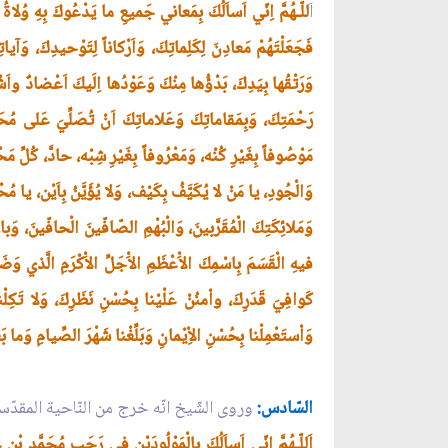
اَ
للّـهُمَّ اِنّي اَساَلُكَ بِمَعاني جَميعِ ما يَدْعُوكَ بِهِ وُلاةُ اَ
فَجَعَلْتَهُمْ مَعادِنَ لِكَلِماتِكَ، وَاَرْكاناً لِتَوْحيدِكَ، وَآي
وَرَتْقُها بِيَدِكَ، بَدْؤُها مِنْكَ وَعَوْدُها اِلَيكَ اَعْضادٌ واَشْ
رَحْمَتِكَ، وَبِمَقاماتِكَ وَعَلاماتِكَ اَنْ تُصَلِّيَ عَلى مُحَمّ
مَوْصُوفاً بِغَيْرِ كُنْه، وَمَعْرُوفاً بِغَيْرِ شِبْه، حادَّ، كُلِّ
وَالْجُودِ، يا مَنْ لا يُكَيَّفُ بِكَيْف، وَلا يُؤَيَّنُ بِاَيْن، يا م
وَمَلائِكَتِكَ الْمُقَرَّبينَ، وَالْبُهْمِ الصّافّينَ الْحافّينَ، وَبارِك
فيهِ الْقَسَمَ بِاسْمِكَ الاَْعْظَمِ الاَْجَلِّ الاَْكْرَمِ الَّذي وَض
كَوافِيَ قَدَرِكَ، واْمنُنْ عَلْيْنا بِحُسْنِ نَظَرِكَ، وَلا تَكِل
وَاْستَعْمِلْنا بِحُسْنِ الاِْيْمانِ وَبَلِّغْنا شَهْرَ الصِّيامِ وَما بَع
السّادس:
وروى الشّيخ انّه خرج من النّاحية المقدّس
اَللّـهُمَّ اِنّي اَساَلُكَ بِالْمَوْلُودَيْنِ في رَجَب مُحَمَّد بْنِ ع