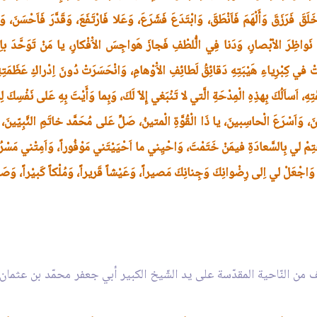
 فَرَزَقَ وَأَلْهَمَ فَاَنْطَقَ، وَابْتَدَعَ فَشَرَعَ، وَعَلا فَارْتَفَعَ، وَقَدَّرَ فَاَحْسَنَ، وَصَو
َواظِرَ الاْبْصارِ، وَدَنا فِي الُّلطْفِ فَجازَ هَواجِسَ الاَْفْكارِ، يا مَنْ تَوَحَّدَ باِلْم
في كِبْرِياءِ هَيْبَتِهِ دَقائِقُ لَطائِفِ الاَْوْهامِ، وَانْحَسَرَتْ دُونَ اِدْراكِ عَظَمَتِهِ خ
ِ، اَساَلُكَ بِهذِهِ الْمِدْحَةِ الَّتي لا تَنْبَغي إِلاّ لَكَ، وَبِما وَأَيْتَ بِهِ عَلى نَفْسِك
َ، وَاَسْرَعَ الْحاسِبينَ، يا ذَا الْقُوَّةِ الْمتينُ، صَلِّ عَلى مُحَمَّد خاتَمِ النَّبِيّين
ي بِالسَّعادَةِ فيمَنْ خَتَمْتَ، وَاحْيِني ما اَحْيَيْتَني مَوْفُوراً، وَاَمِتْني مَسْرُوراً 
اً، وَاجْعَلْ لي اِلى رِضْوانِكَ وَجِنانِكَ مَصيراً، وَعَيْشاً قَريراً، وَمُلْكاً كَبيْراً، وَصَل
ف من النّاحية المقدّسة على يد الشّيخ الكبير أبي جعفر محمّد بن عثمان