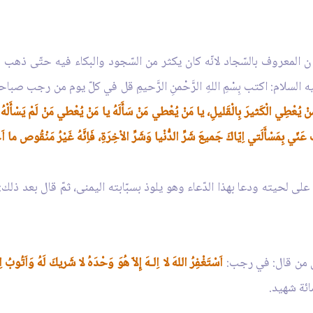
المعروف بالسّجاد لانّه كان يكثر من السّجود والبكاء فيه حتّى ذهب 
ه السلام: اكتب بِسْمِ اللهِ الرَّحْمنِ الرَّحيمِ قل في كلّ يوم من رجب 
نْ يُعْطِي الْكَثيرَ بِالْقَليلِ، يا مَنْ يُعْطي مَنْ سَأَلَهُ يا مَنْ يُعْطي مَنْ لَمْ يَسْأَلْهُ وَم
 عَنّي بِمَسْأَلَتي اِيّاكَ جَميعَ شَرِّ الدُّنْيا وَشَرِّ الاْخِرَةِ، فَاِنَّهُ غَيْرُ مَنْقُوص ما
لى لحيته ودعا بهذا الدّعاء وهو يلوذ بسبّابته اليمنى، ثمّ قال بعد ذلك:
ال من قال: في رجب:
اَسْتَغْفِرُ اللهَ لا اِلـهَ إِلاّ هُوَ وَحْدَهُ لا شَريكَ لَهُ وَاَتُوبُ اِل
مائة شهيد.