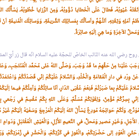
ثَقَتْهُ عُيُوبُهُ، فَطالَ عَلَى الْخَطايا دُؤُوبُهُ، وَمِنَ الرَّزايا خُطُوبُهُ، يَسْأَلُكَ التَّوْب
عْظَمُ اَمَلِهِ وَثِقَتِهِ، اَللّـهُمَّ واَساَلُكَ بِمَسائِلِكَ الشَّريفَةِ، وَوَسائِلَك الْمُنيفَةِ ا
َحلِّ الاْخِرَةِ وَما هِيَ اِلَيْهِ صائِرَةٌ.
روح رضي الله عنه النّائب الخاصّ للحجّة عليه السلام انّه قال زر أيّ 
وْجَبَ عَلَيْنا مِنْ حَقِّهِمْ ما قَدْ وَجَبَ، وَصَلَّى اللهُ عَلى مُحَمَّد الْمُنْتَجَبِ، وَعَلى 
ينَ عَنْ وِرْد في دارِ الْمُقامَةِ والْخُلْدِ، وَالسَّلامُ عَلَيْكُمْ اِنّي قَصَدْتُكُمْ وَاعْتَم
لسَّلامُ عَلَيْكُمْ بِما صَبَرْتُمْ فَنِعْمَ عُقْبَى الدّارِ، اَنَا سائِلُكُمْ وَآمِلُكُمْ فيـما اِلَي
ّي بِسِرِّكُمْ مُؤْمِنٌ، وَلِقَوْلِكُمْ مُسَلِّمٌ، وَعَلَى اللهِ بِكُمْ مُقْسِمٌ في رَجْعي
ِّع، وَلَكُمْ حَوائِجَهُ مُودِعٌ يَسْأَلُ اللهَ اِلَيْكُمْ الْمَرْجِعَ وَسَعْيُهُ اِلَيْكُمْ غَيْر
َلِ، وَخَيْرِ مَصير وَمَحلٍّ، في النَّعيمِ الاَْزَلِ، وَالْعَيْشِ الْمُقْتَبَلِ وَدَوامِ الاُْ
ُمْ حَتّيَ الْعَوْدِ اِلى حَضْرَتِكُمْ، والْفَوزِ في كَرَّتِكُمْ، وَالْحَشْرِ في زُمْرَتِكُمْ، وَرَح