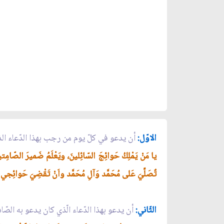
الاوّل:
أن يدعو في كلّ يوم من رجب بهذا الدّعاء ال
يا مَنْ يَمْلِكُ حَوائِجَ السّائِلينَ، ويَعْلَمُ ضَميرَ الصّامِتي
تٌصَلِّيَ عَلى مُحَمَّد وَآلِ مُحَمَّد واَنْ تَقْضِيَ حَوائِجي لِلد
الثّاني:
أن يدعو بهذا الدّعاء الّذي كان يدعو به الصّ