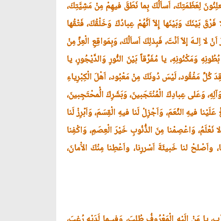
علِنُونَ لِعَظَمَتِكَ، اَساَلُكَ بِما نَطَقَ فيهِمْ مِنْ مَشِيَّتِكَ،
َ بَيْنَكَ وَبَيْنَها إِلاّ اَنَّهُمْ عِبادُكَ وَخَلْقُكَ، فَتْقُها
ا اِلـهَ إلاّ اَنْتَ، فَبِذلِكَ اَساَلُكَ، وَبِمَواقِعِ الْعِزِّ مِنْ
ِ وَمَكْنُونِهِ، يا مُفَرِّقاً بَيْنَ النُّورِ وَالدَّيْجُورِ، يا
 كُلِّ مَفْقُود، لَيْسَ دُونَكَ مِنْ مَعْبُود، اَهْلَ الْكِبْرِياءِ
وَآلِهِ، وَعَلى عِبادِكَ الْمُنْتَجَبينَ، وَبَشَرِكَ الُْمحْتَجِبينَ،
عَلَيْنا فيهِ النِّعَمَ، وَاَجْزِلْ لَنا فيهِ الْقِسَمَ، وَاَبْرِزْ لَنا
 لا نَعْلَمُ، وَاعْصِمْنا مِنَ الذُّنُوبِ خَيْرَ الْعِصَمِ، وَاكْفِنا
ِنا، واَصْلحْ لنا خَبيئَةَ اَسْررِنا، واَعْطِنا مِنْكَ الاَْمانَ،
قُرْبِ، يا مَنْ اِلَيْهِ الْمَعْرُوفُ طُلِبَ، وَفيـما لَدَيْهِ رُغِبَ،