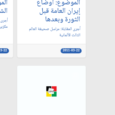
الموضوع: أوضاع
الم
إيران العامة قبل
الش
الثورة وبعدها
أجرى 
مكزين
أجرى المقابلة: مراسل صحيفة العالم
الثالث الألمانية
03-22
2011-03-22