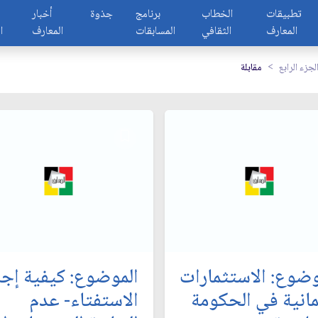
تطبيقات
الخطاب
برنامج
جذوة
أخبار
المعارف
الثقافي
المسابقات
المعارف
ا
لجزء الرابع
مقابلة
وضوع: الاستثمارات
الموضوع: كيفية إجر
لمانية في الحكومة
الاستفتاء- عدم