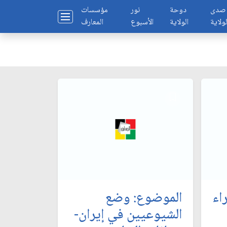
صدى
دوحة
نور
مؤسسات
لولاية
الولاية
الأسبوع
المعارف
اء
الموضوع: وضع
الشيوعيين في إيران-