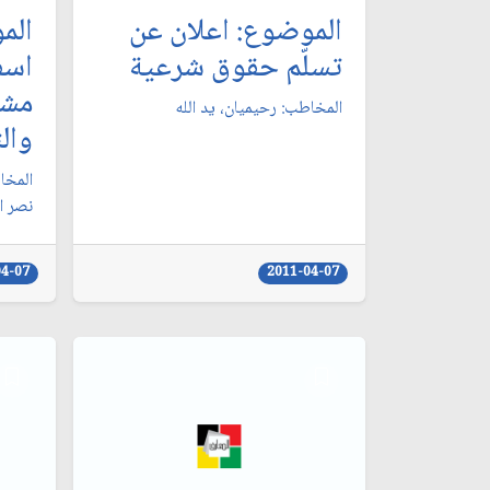
الموضوع: اعلان عن
الم
تسلّم حقوق شرعية
اسف
مشك
المخاطب: رحيميان، يد الله‏
وال
المخا
نصر ال
04-07
2011-04-07