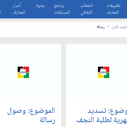
تطبيقات
الخطاب
برنامج
جذوة
أخبار
المعارف
الثقافي
المسابقات
المعارف
ا
لجزء الاول
رسالة
وضوع: تسديد
الموضوع: وصول
هرية لطلبة النجف‏
رسالة