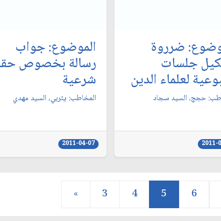
وضوع: ضرروة
الموضوع: جواب
يل جلسات
رسالة بخصوص حق
وعية لعلماء الدين
شرعية
طب: حجج، السيد سجاد
المخاطب: يثربي، السيد مهدي‏
2011-04-07
2011-
«
3
4
5
6