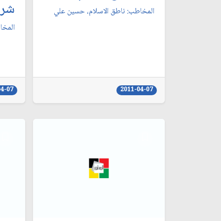
شرع
المخاطب: ناطق الاسلام، حسين علي‏
المخا
04-07
2011-04-07