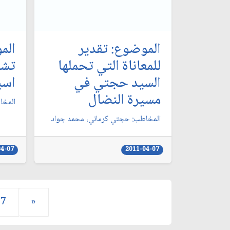
الموضوع: تقدير
الم
للمعاناة التي تحملها
تشك
السيد حجتي في
اسب
مسيرة النضال
المخا
المخاطب: حجتي كرماني، محمد جواد
04-07
2011-04-07
7
»