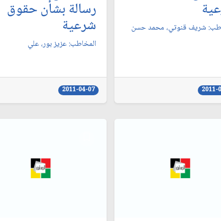
ية
رسالة بشأن حقوق
شرعية
طب: شريف قنوتي، محمد حسن‏
المخاطب: عزيز بور، علي‏
2011-04-07
2011-