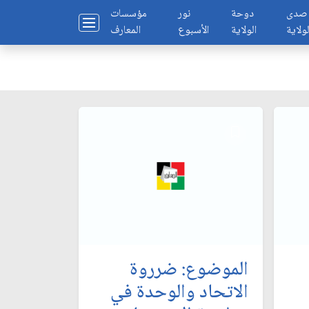
صدى
دوحة
نور
مؤسسات
لولاية
الولاية
الأسبوع
المعارف
الموضوع: ضرروة
الاتحاد والوحدة في