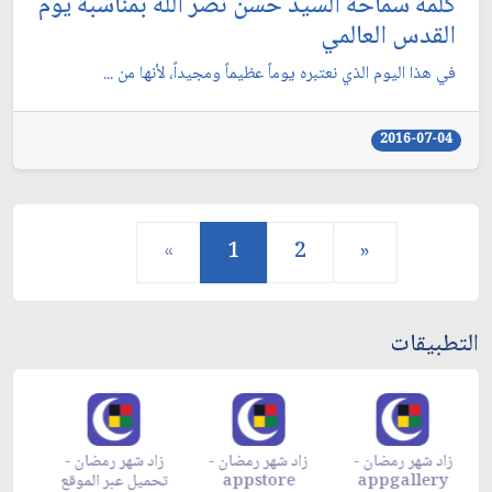
كلمة سماحة السيد حسن نصر الله بمناسبة يوم
القدس العالمي
في هذا اليوم الذي نعتبره يوماً عظيماً ومجيداً، لأنها من ...
2016-07-04
«
1
2
»
التطبيقات
زاد شهر رمضان -
زاد شهر رمضان -
زاد شهر رمضان -
م
appgallery
appstore
تحميل عبر الموقع
تح