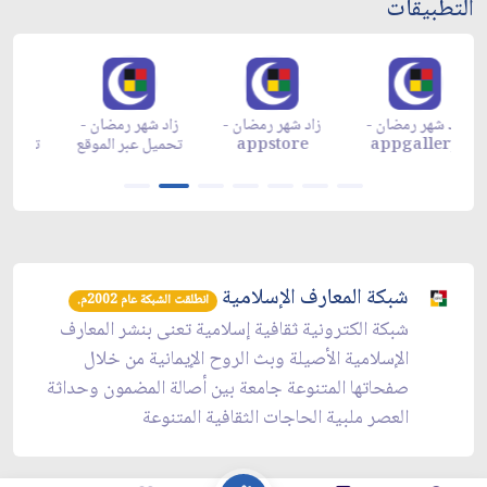
التطبيقات
زاد شهر رمضان -
زاد شهر رمضان -
زاد شهر رمضان -
م
appgallery
appstore
تحميل عبر الموقع
تح
شبكة المعارف الإسلامية
انطلقت الشبكة عام 2002م.
شبكة الكترونية ثقافية إسلامية تعنى بنشر المعارف
الإسلامية الأصيلة وبث الروح الإيمانية من خلال
صفحاتها المتنوعة جامعة بين أصالة المضمون وحداثة
العصر ملبية الحاجات الثقافية المتنوعة