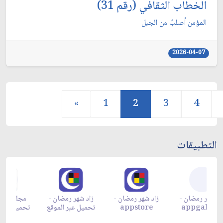
الخطاب الثقافي (رقم 31)
المؤمن أصلبُ من الجبل
2026-04-07
«
1
2
3
4
التطبيقات
زاد شهر رمضان -
زاد شهر رمضان -
زاد شهر رمضان -
م
appgallery
appstore
تحميل عبر الموقع
تح