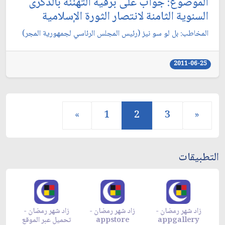
الموضوع: جواب على برقية التهنئة بالذكرى
السنوية الثامنة لانتصار الثورة الإسلامية
المخاطب: بل لو سو نيز (رئيس المجلس الرئاسي لجمهورية المجر)
2011-06-25
«
1
2
3
»
التطبيقات
زاد شهر رمضان -
زاد شهر رمضان -
زاد شهر رمضان -
م
appgallery
appstore
تحميل عبر الموقع
تح